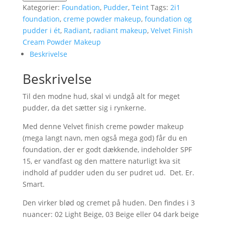
Foundation
Kategorier:
Foundation
,
Pudder
,
Teint
Tags:
2i1
og
foundation
,
creme powder makeup
,
foundation og
pudder
pudder i ét
,
Radiant
,
radiant makeup
,
Velvet Finish
i
Cream Powder Makeup
ét
Beskrivelse
~
Beskrivelse
Et
mirakel
Til den modne hud, skal vi undgå alt for meget
produkt
pudder, da det sætter sig i rynkerne.
antal
Med denne Velvet finish creme powder makeup
(mega langt navn, men også mega god) får du en
foundation, der er godt dækkende, indeholder SPF
15, er vandfast og den mattere naturligt kva sit
indhold af pudder uden du ser pudret ud. Det. Er.
Smart.
Den virker blød og cremet på huden. Den findes i 3
nuancer: 02 Light Beige, 03 Beige eller 04 dark beige