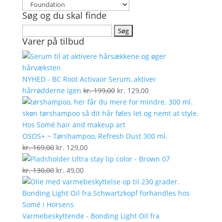
Søg og du skal finde
Søg
Varer på tilbud
efter:
NYHED - BC Root Activaor Serum, aktiver
Den
Den
hårrødderne igen
kr.
199,00
kr.
129,00
oprindelige
aktuelle
pris
pris
var:
er:
kr. 199,00.
kr. 129,00.
OSOS+ ~ Tørshampoo, Refresh Dust 300 ml.
Den
Den
kr.
169,00
kr.
129,00
oprindelige
aktuelle
Ultra stay lip color - Brown 07
pris
Den
Den
pris
kr.
130,00
kr.
49,00
var:
oprindelige
aktuelle
er:
kr. 169,00.
pris
pris
kr. 129,00.
var:
er:
kr. 130,00.
kr. 49,00.
Varmebeskyttende - Bonding Light Oil fra