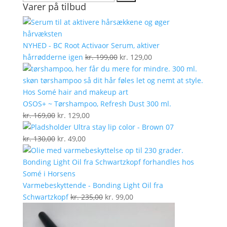
Varer på tilbud
efter:
NYHED - BC Root Activaor Serum, aktiver
Den
Den
hårrødderne igen
kr.
199,00
kr.
129,00
oprindelige
aktuelle
pris
pris
var:
er:
kr. 199,00.
kr. 129,00.
OSOS+ ~ Tørshampoo, Refresh Dust 300 ml.
Den
Den
kr.
169,00
kr.
129,00
oprindelige
aktuelle
Ultra stay lip color - Brown 07
pris
Den
Den
pris
kr.
130,00
kr.
49,00
var:
oprindelige
aktuelle
er:
kr. 169,00.
pris
pris
kr. 129,00.
var:
er:
kr. 130,00.
kr. 49,00.
Varmebeskyttende - Bonding Light Oil fra
Den
Den
Schwartzkopf
kr.
235,00
kr.
99,00
oprindelige
aktuelle
pris
pris