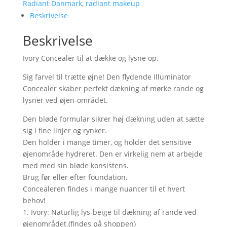
Ivory
Radiant Danmark
,
radiant makeup
(lys)
Beskrivelse
antal
Beskrivelse
Ivory Concealer til at dække og lysne op.
Sig farvel til trætte øjne! Den flydende Illuminator
Concealer skaber perfekt dækning af mørke rande og
lysner ved øjen-området.
Den bløde formular sikrer høj dækning uden at sætte
sig i fine linjer og rynker.
Den holder i mange timer, og holder det sensitive
øjenområde hydreret. Den er virkelig nem at arbejde
med med sin bløde konsistens.
Brug før eller efter foundation.
Concealeren findes i mange nuancer til et hvert
behov!
1. Ivory: Naturlig lys-beige til dækning af rande ved
øjenområdet.(findes på shoppen)