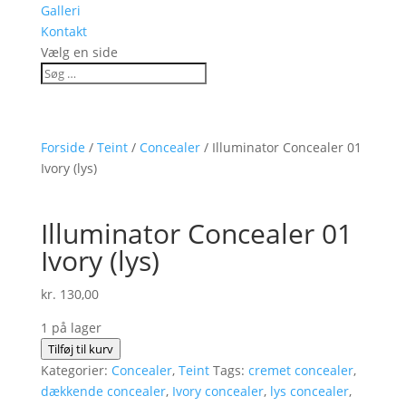
Galleri
Kontakt
Vælg en side
Forside
/
Teint
/
Concealer
/ Illuminator Concealer 01
Ivory (lys)
Illuminator Concealer 01
Ivory (lys)
kr.
130,00
1 på lager
Illuminator
Tilføj til kurv
Concealer
Kategorier:
Concealer
,
Teint
Tags:
cremet concealer
,
01
dækkende concealer
,
Ivory concealer
,
lys concealer
,