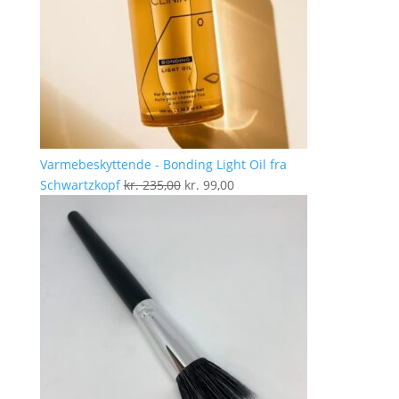
Varmebeskyttende - Bonding Light Oil fra
Den
Den
Schwartzkopf
kr.
235,00
kr.
99,00
oprindelige
aktuelle
pris
pris
var:
er:
kr. 235,00.
kr. 99,00.