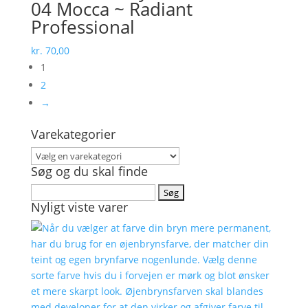
04 Mocca ~ Radiant
Professional
kr.
70,00
1
2
→
Varekategorier
Søg og du skal finde
Søg
Nyligt viste varer
efter: