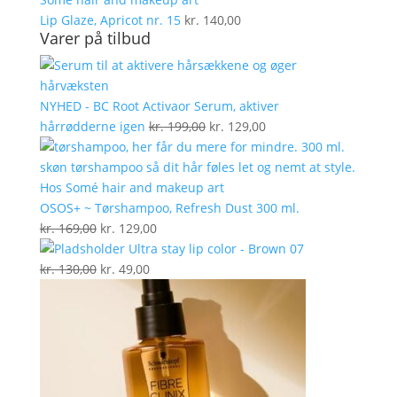
Lip Glaze, Apricot nr. 15
kr.
140,00
Varer på tilbud
NYHED - BC Root Activaor Serum, aktiver
Den
Den
hårrødderne igen
kr.
199,00
kr.
129,00
oprindelige
aktuelle
pris
pris
var:
er:
kr. 199,00.
kr. 129,00.
OSOS+ ~ Tørshampoo, Refresh Dust 300 ml.
Den
Den
kr.
169,00
kr.
129,00
oprindelige
aktuelle
Ultra stay lip color - Brown 07
pris
Den
Den
pris
kr.
130,00
kr.
49,00
var:
oprindelige
aktuelle
er:
kr. 169,00.
pris
pris
kr. 129,00.
var:
er:
kr. 130,00.
kr. 49,00.