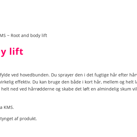
MS ~ Root and body lift
 lift
fylde ved hovedbunden. Du sprayer den i det fugtige hår efter hår
virkelig effektiv. Du kan bruge den både i kort hår, mellem og helt l
lt ned ved hårrødderne og skabe det løft en almindelig skum vil
ra KMS.
 tynget af produkt.