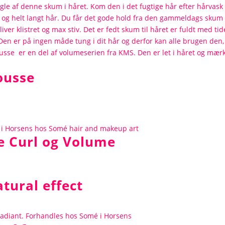
ousse
e Curl og Volume
atural effect