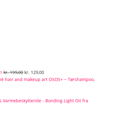
Den
Den
en
kr.
199,00
kr.
129,00
oprindelige
aktuelle
OSOS+ ~ Tørshampoo,
pris
pris
var:
er:
kr. 199,00.
kr. 129,00.
Varmebeskyttende - Bonding Light Oil fra