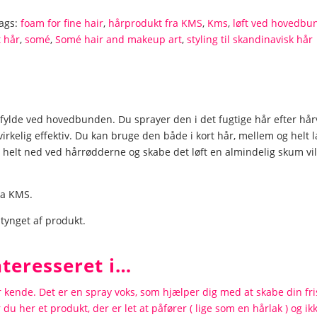
ags:
foam for fine hair
,
hårprodukt fra KMS
,
Kms
,
løft ved hovedbu
t hår
,
somé
,
Somé hair and makeup art
,
styling til skandinavisk hår
fylde ved hovedbunden. Du sprayer den i det fugtige hår efter hår
virkelig effektiv. Du kan bruge den både i kort hår, mellem og helt l
lt ned ved hårrødderne og skabe det løft en almindelig skum vil
ra KMS.
 tynget af produkt.
teresseret i…