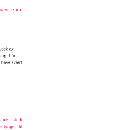
nden
,
skum
vask og
angt hår.
 have svært