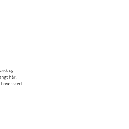
vask og
angt hår.
 have svært