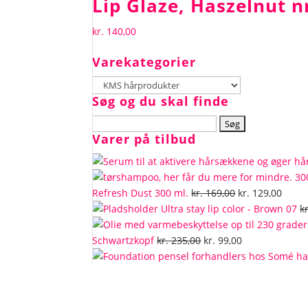
Lip Glaze, Haszelnut n
kr.
140,00
Varekategorier
Søg og du skal finde
Søg
Varer på tilbud
efter:
Den
Den
Refresh Dust 300 ml.
kr.
169,00
kr.
129,00
oprindelige
aktue
Ultra stay lip color - Brown 07
kr
pris
pris
Den
var:
Den
er:
Schwartzkopf
kr.
235,00
kr.
99,00
oprindelige
kr. 169,00.
aktuelle
kr. 12
pris
pris
var:
er:
kr. 235,00.
kr. 99,00.