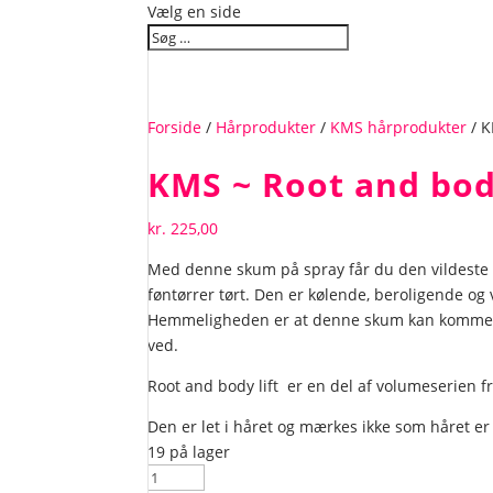
Vælg en side
Forside
/
Hårprodukter
/
KMS hårprodukter
/ K
KMS ~ Root and body
kr.
225,00
Med denne skum på spray får du den vildeste 
føntørrer tørt. Den er kølende, beroligende og 
Hemmeligheden er at denne skum kan komme he
ved.
Root and body lift er en del af volumeserien f
Den er let i håret og mærkes ikke som håret er
19 på lager
KMS