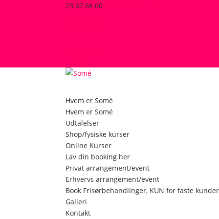
23 67 66 00
Sonja@so-me.dk
Facebook
Instagram
Facebook
Instagram
0 emner
Hvem er Somé
Hvem er Somé
Udtalelser
Shop/fysiske kurser
Online Kurser
Lav din booking her
Privat arrangement/event
Erhvervs arrangement/event
Book Frisørbehandlinger, KUN for faste kunde
Galleri
Kontakt