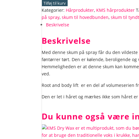
~
Tilføj til kurv
Root
Kategorier:
Hårprodukter
,
KMS hårprodukter
T
and
på spray
,
skum til hovedbunden
,
skum til tynd
body
Beskrivelse
lift
antal
Beskrivelse
Med denne skum på spray får du den vildeste 
føntørrer tørt. Den er kølende, beroligende og 
Hemmeligheden er at denne skum kan komme he
ved.
Root and body lift er en del af volumeserien f
Den er let i håret og mærkes ikke som håret er
Du kunne også være in