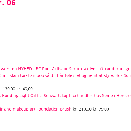
r. 06
NYHED - BC Root Activaor Serum, aktiver hårrødderne ig
lle
Den
Den
.
130,00
kr.
49,00
oprindelige
aktuelle
pris
pris
9,00.
var:
er:
Den
Den
Foundation Brush
kr.
210,00
kr.
79,00
kr. 130,00.
kr. 49,00.
oprindelige
aktuelle
pris
pris
var:
er: