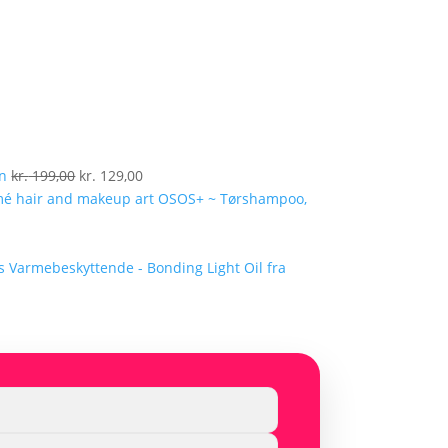
Den
Den
en
kr.
199,00
kr.
129,00
oprindelige
aktuelle
OSOS+ ~ Tørshampoo,
pris
pris
var:
er:
kr. 199,00.
kr. 129,00.
Varmebeskyttende - Bonding Light Oil fra