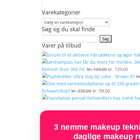
Varekategorier
Søg og du skal finde
Søg
Varer på tilbud
efter:
Den
Den
Refresh Dust 300 ml.
kr.
169,00
kr.
129,00
oprindelige
aktue
Ultra stay lip color - Brown 07
kr
pris
pris
Den
var:
Den
er:
Schwartzkopf
kr.
235,00
kr.
99,00
oprindelige
kr. 169,00.
aktuelle
kr. 12
pris
pris
var:
er:
kr. 235,00.
kr. 99,00.
3 nemme makeup teknik
daglige makeup ru