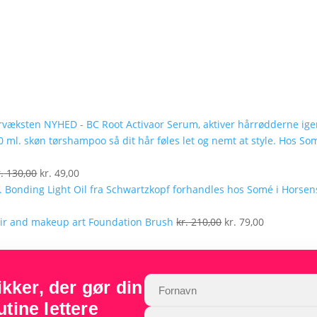
NYHED - BC Root Activaor Serum, aktiver hårrødderne ig
lle
Den
Den
.
130,00
kr.
49,00
oprindelige
aktuelle
pris
pris
9,00.
var:
er:
Den
Den
Foundation Brush
kr.
210,00
kr.
79,00
kr. 130,00.
kr. 49,00.
oprindelige
aktuelle
pris
pris
var:
er:
ker, der gør din
kr. 210,00.
kr. 79,00.
tine lettere