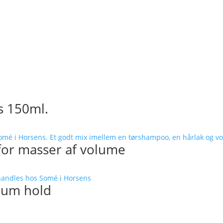
s 150ml.
for masser af volume
ium hold