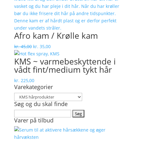
Afro kam / Krølle kam
Den
Den
kr.
45,00
kr.
35,00
oprindelige
aktuelle
KMS ~ varmebeskyttende i
pris
pris
vådt fint/medium tykt hår
var:
er:
kr. 45,00.
kr. 35,00.
kr.
225,00
Varekategorier
Søg og du skal finde
Søg
Varer på tilbud
efter: