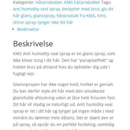
Anti
Kategorier:
Hårprodukter
,
KMS hårprodukter
Tags:
Humidity
anti humidity seal spray
,
beskytter mod krus
,
giv dit
seal
hår glans
,
glansspray
,
hårprodukt fra KMS
,
Kms
,
spray
shine spray
,
tynger ikke dit hår
antal
Beskrivelse
Beskrivelse
KMS Anti humidity seal spray er en glans spray, som
ikke bliver tung i dit hår. Den har “paraplyeffekt” og
holder krus på afstand hvis du opholder dig ude i
fugtigt vejr.
Glanssprayen har ikke noget hold, hvilket er genialt.
Du kan derfor style dit hår med den smukkeste
glansfulde afslutning uden at låse hele frisuren fast.
Dit hår vil stadig se naturligt ud. Anti humidity seal
spray er let i dit hår og tynger på ingen måde ( med
mindre du tømmer hele dåsen). Det er skønt den er
på spray, så opnår du en perfekt fordeling, samtidig