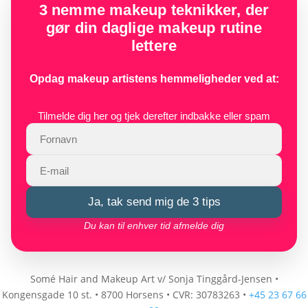
3 nemme makeup teknikker, der
kr. 210,00.
kr. 79,00.
gør din daglige makeup rutine
lettere
Opdag makeup artistens hemmeligheder ved at:
Tilmelde dig her og tjek derefter indbakke eller spam
Ja, tak send mig de 3 tips
Du kan til enhver tid afmelde dig
Somé Hair and Makeup Art v/ Sonja Tinggård-Jensen
•
Kongensgade 10 st.
•
8700 Horsens
•
CVR: 30783263
•
+45 23 67 66