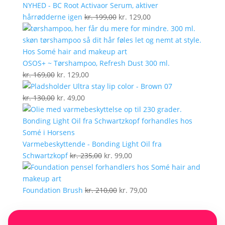
NYHED - BC Root Activaor Serum, aktiver
Den
Den
hårrødderne igen
kr.
199,00
kr.
129,00
oprindelige
aktuelle
pris
pris
var:
er:
kr. 199,00.
kr. 129,00.
OSOS+ ~ Tørshampoo, Refresh Dust 300 ml.
Den
Den
kr.
169,00
kr.
129,00
oprindelige
aktuelle
Ultra stay lip color - Brown 07
pris
Den
Den
pris
kr.
130,00
kr.
49,00
var:
oprindelige
aktuelle
er:
kr. 169,00.
pris
pris
kr. 129,00.
var:
er:
kr. 130,00.
kr. 49,00.
Varmebeskyttende - Bonding Light Oil fra
Den
Den
Schwartzkopf
kr.
235,00
kr.
99,00
oprindelige
aktuelle
pris
pris
var:
Den
er:
Den
Foundation Brush
kr.
210,00
kr.
79,00
kr. 235,00.
oprindelige
kr. 99,00.
aktuelle
pris
pris
var:
er: