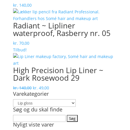
kr.
140,00
Radiant ~ Lipliner
waterproof, Rasberry nr. 05
kr.
70,00
Tilbud!
High Precision Lip Liner ~
Dark Rosewood 29
Den
Den
kr.
140,00
kr.
49,00
Varekategorier
oprindelige
aktuelle
pris
pris
var:
er:
Søg og du skal finde
kr. 140,00.
kr. 49,00.
Søg
Nyligt viste varer
efter: