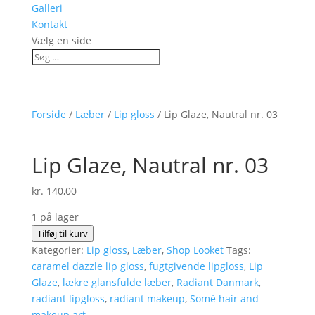
Galleri
Kontakt
Vælg en side
Forside
/
Læber
/
Lip gloss
/ Lip Glaze, Nautral nr. 03
Lip Glaze, Nautral nr. 03
kr.
140,00
1 på lager
Lip
Tilføj til kurv
Glaze,
Kategorier:
Lip gloss
,
Læber
,
Shop Looket
Tags:
Nautral
caramel dazzle lip gloss
,
fugtgivende lipgloss
,
Lip
nr.
Glaze
,
lækre glansfulde læber
,
Radiant Danmark
,
03
radiant lipgloss
,
radiant makeup
,
Somé hair and
antal
makeup art