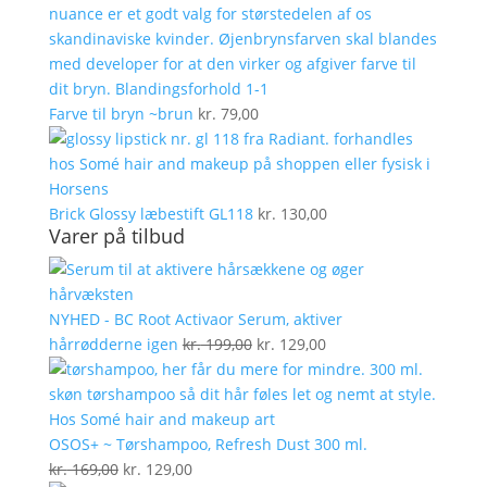
Farve til bryn ~brun
kr.
79,00
Brick Glossy læbestift GL118
kr.
130,00
Varer på tilbud
NYHED - BC Root Activaor Serum, aktiver
Den
Den
hårrødderne igen
kr.
199,00
kr.
129,00
oprindelige
aktuelle
pris
pris
var:
er:
kr. 199,00.
kr. 129,00.
OSOS+ ~ Tørshampoo, Refresh Dust 300 ml.
Den
Den
kr.
169,00
kr.
129,00