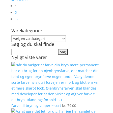
1
2
→
Varekategorier
Søg og du skal finde
Søg
Nyligt viste varer
efter:
Farve til bryn og vipper ~ sort
kr.
79,00