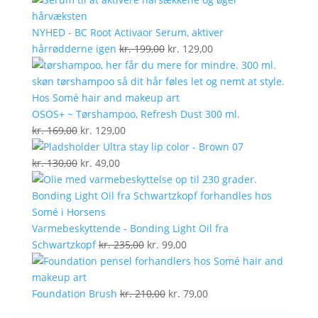
NYHED - BC Root Activaor Serum, aktiver
Den
Den
hårrødderne igen
kr.
199,00
kr.
129,00
oprindelige
aktuelle
pris
pris
var:
er:
kr. 199,00.
kr. 129,00.
OSOS+ ~ Tørshampoo, Refresh Dust 300 ml.
Den
Den
kr.
169,00
kr.
129,00
oprindelige
aktuelle
Ultra stay lip color - Brown 07
pris
Den
Den
pris
kr.
130,00
kr.
49,00
var:
oprindelige
aktuelle
er:
kr. 169,00.
pris
pris
kr. 129,00.
var:
er:
kr. 130,00.
kr. 49,00.
Varmebeskyttende - Bonding Light Oil fra
Den
Den
Schwartzkopf
kr.
235,00
kr.
99,00
oprindelige
aktuelle
pris
pris
var:
Den
er:
Den
Foundation Brush
kr.
210,00
kr.
79,00
kr. 235,00.
oprindelige
kr. 99,00.
aktuelle