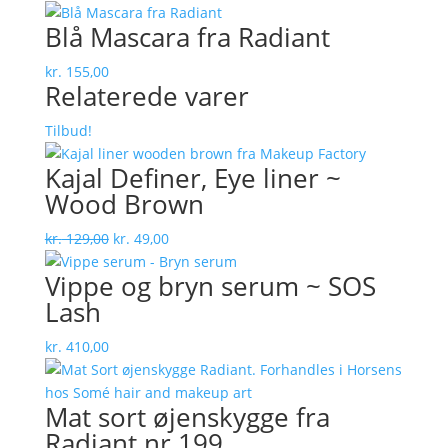
Blå Mascara fra Radiant
kr.
155,00
Relaterede varer
Tilbud!
Kajal Definer, Eye liner ~
Wood Brown
Den
Den
kr.
129,00
kr.
49,00
oprindelige
aktuelle
Vippe og bryn serum ~ SOS
pris
pris
Lash
var:
er:
kr. 129,00.
kr. 49,00.
kr.
410,00
Mat sort øjenskygge fra
Radiant nr.199