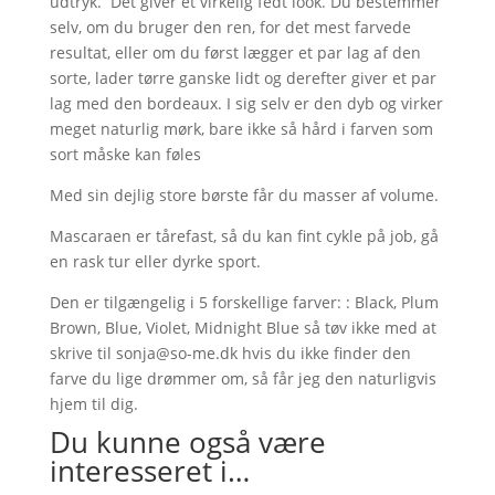
udtryk. Det giver et virkelig fedt look. Du bestemmer
selv, om du bruger den ren, for det mest farvede
resultat, eller om du først lægger et par lag af den
sorte, lader tørre ganske lidt og derefter giver et par
lag med den bordeaux. I sig selv er den dyb og virker
meget naturlig mørk, bare ikke så hård i farven som
sort måske kan føles
Med sin dejlig store børste får du masser af volume.
Mascaraen er tårefast, så du kan fint cykle på job, gå
en rask tur eller dyrke sport.
Den er tilgængelig i 5 forskellige farver: : Black, Plum
Brown, Blue, Violet, Midnight Blue så tøv ikke med at
skrive til sonja@so-me.dk hvis du ikke finder den
farve du lige drømmer om, så får jeg den naturligvis
hjem til dig.
Du kunne også være
interesseret i…