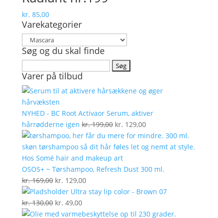
kr.
85,00
Varekategorier
Søg og du skal finde
Søg
Varer på tilbud
efter:
NYHED - BC Root Activaor Serum, aktiver
Den
Den
hårrødderne igen
kr.
199,00
kr.
129,00
oprindelige
aktuelle
pris
pris
var:
er:
kr. 199,00.
kr. 129,00.
OSOS+ ~ Tørshampoo, Refresh Dust 300 ml.
Den
Den
kr.
169,00
kr.
129,00
oprindelige
aktuelle
Ultra stay lip color - Brown 07
pris
Den
Den
pris
kr.
130,00
kr.
49,00
var:
oprindelige
aktuelle
er: