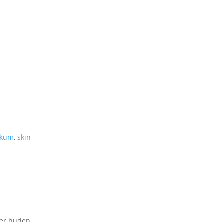
skum
,
skin
der huden