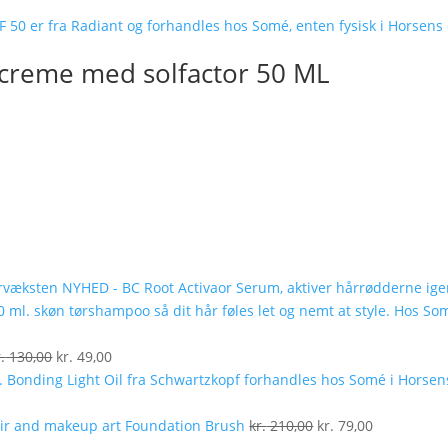
gcreme med solfactor 50 ML
NYHED - BC Root Activaor Serum, aktiver hårrødderne ig
lle
Den
Den
.
130,00
kr.
49,00
oprindelige
aktuelle
pris
pris
9,00.
var:
er:
Den
Den
Foundation Brush
kr.
210,00
kr.
79,00
kr. 130,00.
kr. 49,00.
oprindelige
aktuelle