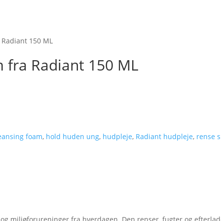
a Radiant 150 ML
 fra Radiant 150 ML
leansing foam
,
hold huden ung
,
hudpleje
,
Radiant hudpleje
,
rense 
 og miljøforureninger fra hverdagen. Den renser, fugter og efterla