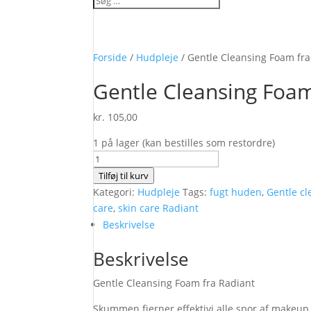
Forside
/
Hudpleje
/ Gentle Cleansing Foam fr
Gentle Cleansing Foam
kr.
105,00
1 på lager (kan bestilles som restordre)
Gentle
Cleansing
Tilføj til kurv
Foam
Kategori:
Hudpleje
Tags:
fugt huden
,
Gentle c
fra
care
,
skin care Radiant
Radiant
Beskrivelse
150
Beskrivelse
ML
antal
Gentle Cleansing Foam fra Radiant
Skummen fjerner effektivi alle spor af makeup