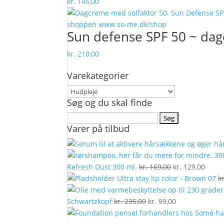
kr.
145,00
Sun defense SPF 50 ~ da
kr.
210,00
Varekategorier
Søg og du skal finde
Søg
Varer på tilbud
efter:
Den
Den
Refresh Dust 300 ml.
kr.
169,00
kr.
129,00
oprindelige
aktue
Ultra stay lip color - Brown 07
kr
pris
pris
Den
var:
Den
er:
Schwartzkopf
kr.
235,00
kr.
99,00
oprindelige
kr. 169,00.
aktuelle
kr. 12
pris
pris