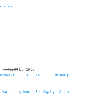
Den
Den
en
kr.
199,00
kr.
129,00
oprindelige
aktuelle
OSOS+ ~ Tørshampoo,
pris
pris
var:
er:
kr. 199,00.
kr. 129,00.
Varmebeskyttende - Bonding Light Oil fra