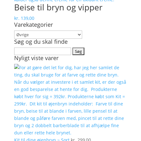
Beise til bryn og vipper
kr.
139,00
Varekategorier
Søg og du skal finde
Søg
Nyligt viste varer
efter:
Kit til dine øjenbryn ~ Sort
kr.
299,00