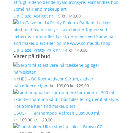
Lip Glaze, Apricot nr. 15
kr.
140,00
Lip Glaze, Pretty Pnik nr. 14
kr.
140,00
Varer på tilbud
NYHED - BC Root Activaor Serum, aktiver
Den
Den
hårrødderne igen
kr.
199,00
kr.
129,00
oprindelige
aktuelle
pris
pris
var:
er:
kr. 199,00.
kr. 129,00.
OSOS+ ~ Tørshampoo, Refresh Dust 300 ml.
Den
Den
kr.
169,00
kr.
129,00
oprindelige
aktuelle
Ultra stay lip color - Brown 07