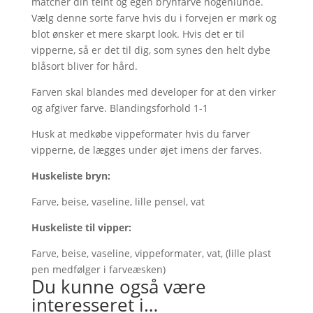
matcher din teint og egen brynfarve nogenlunde.
Vælg denne sorte farve hvis du i forvejen er mørk og
blot ønsker et mere skarpt look. Hvis det er til
vipperne, så er det til dig, som synes den helt dybe
blåsort bliver for hård.
Farven skal blandes med developer for at den virker
og afgiver farve. Blandingsforhold 1-1
Husk at medkøbe vippeformater hvis du farver
vipperne, de lægges under øjet imens der farves.
Huskeliste bryn:
Farve, beise, vaseline, lille pensel, vat
Huskeliste til vipper:
Farve, beise, vaseline, vippeformater, vat, (lille plast
pen medfølger i farveæsken)
Du kunne også være
interesseret i…