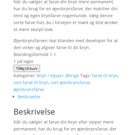
Når du vælger at farve din bryn mere permanent,
har du brug for en øjenbrynsfarve, der matcher din
teint og egen brynfarve nogenlunde. Vælg denne
sorte farve hvis du i forvejen er mørk og blot ønsker
et mere skarpt look.
Øjenbrynsfarven skal blandes med developer for at
den virker og afgiver farve til dit bryn.
Blandingsforhold 1-1
1 på lager
Farve
Tilføj til kurv
til
Kategorier:
Bryn / Vipper
,
Øvrige
Tags:
farve til bryn
,
bryn
sort farve til bryn
,
sort øjenbrynsfarve
,
og
øjenbrynsfarve
vipper
Beskrivelse
~
Beskrivelse
sort
antal
Når du vælger at farve din bryn eller vipper mere
permanent, har du brug for en øjenbrynsfarve, der