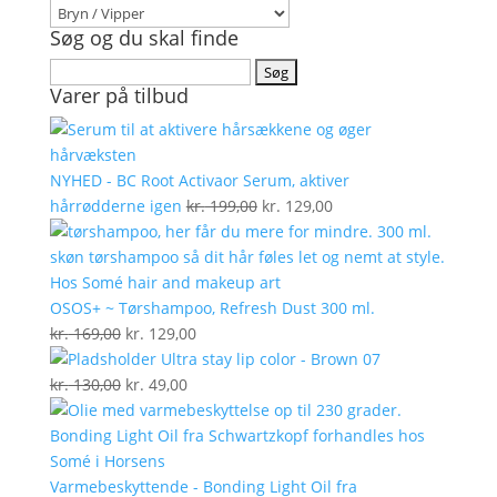
Søg og du skal finde
Søg
Varer på tilbud
efter:
NYHED - BC Root Activaor Serum, aktiver
Den
Den
hårrødderne igen
kr.
199,00
kr.
129,00
oprindelige
aktuelle
pris
pris
var:
er:
kr. 199,00.
kr. 129,00.
OSOS+ ~ Tørshampoo, Refresh Dust 300 ml.
Den
Den
kr.
169,00
kr.
129,00
oprindelige
aktuelle
Ultra stay lip color - Brown 07
pris
Den
Den
pris
kr.
130,00
kr.
49,00
var:
oprindelige
aktuelle
er:
kr. 169,00.
pris
pris
kr. 129,00.
var:
er:
kr. 130,00.
kr. 49,00.
Varmebeskyttende - Bonding Light Oil fra