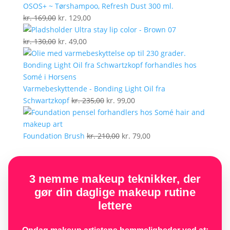
kr. 199,00.
kr. 129,00.
OSOS+ ~ Tørshampoo, Refresh Dust 300 ml.
Den
Den
kr.
169,00
kr.
129,00
oprindelige
aktuelle
Ultra stay lip color - Brown 07
pris
Den
Den
pris
kr.
130,00
kr.
49,00
var:
oprindelige
aktuelle
er:
kr. 169,00.
pris
pris
kr. 129,00.
var:
er:
kr. 130,00.
kr. 49,00.
Varmebeskyttende - Bonding Light Oil fra
Den
Den
Schwartzkopf
kr.
235,00
kr.
99,00
oprindelige
aktuelle
pris
pris
var:
Den
er:
Den
Foundation Brush
kr.
210,00
kr.
79,00
kr. 235,00.
oprindelige
kr. 99,00.
aktuelle
pris
pris
var:
er:
3 nemme makeup teknikker, der
kr. 210,00.
kr. 79,00.
gør din daglige makeup rutine
lettere