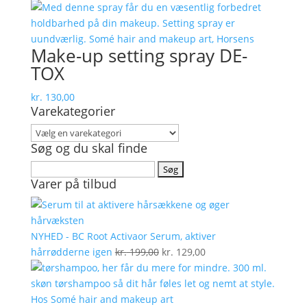
Make-up setting spray DE-
TOX
kr.
130,00
Varekategorier
Søg og du skal finde
Søg
Varer på tilbud
efter:
NYHED - BC Root Activaor Serum, aktiver
Den
Den
hårrødderne igen
kr.
199,00
kr.
129,00
oprindelige
aktuelle
pris
pris
var:
er: