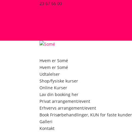
23 67 66 00
Sonja@so-me.dk
Facebook
Instagram
Facebook
Instagram
0 emner
Hvem er Somé
Hvem er Somé
Udtalelser
Shop/fysiske kurser
Online Kurser
Lav din booking her
Privat arrangement/event
Erhvervs arrangement/event
Book Frisørbehandlinger, KUN for faste kunde
Galleri
Kontakt