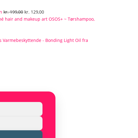
Den
Den
en
kr.
199,00
kr.
129,00
oprindelige
aktuelle
OSOS+ ~ Tørshampoo,
pris
pris
var:
er:
kr. 199,00.
kr. 129,00.
Varmebeskyttende - Bonding Light Oil fra