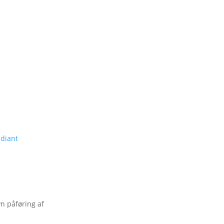
adiant
vn påføring af