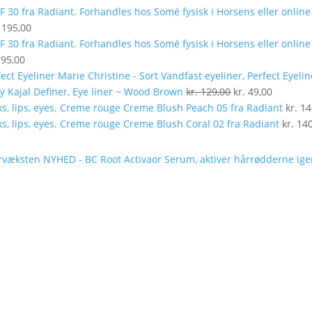
195,00
95,00
Marie Christine - Sort Vandfast eyeliner, Perfect Eyelin
Den
Den
Kajal Definer, Eye liner ~ Wood Brown
kr.
129,00
kr.
49,00
oprindelige
aktuelle
Creme Blush Peach 05 fra Radiant
kr.
14
pris
pris
Creme Blush Coral 02 fra Radiant
kr.
140
var:
er:
kr. 129,00.
kr. 49,00
NYHED - BC Root Activaor Serum, aktiver hårrødderne ig
Den
Den
oprindelige
aktu
pris
pris
var:
er:
kr. 169,00.
kr. 