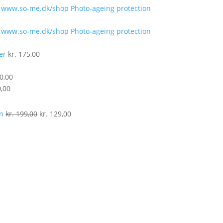
Photo-ageing protection
Photo-ageing protection
er
kr.
175,00
0,00
,00
.
Den
Den
en
kr.
199,00
kr.
129,00
oprindelige
aktuelle
elle
pris
pris
var:
er:
kr. 199,00.
kr. 129,00.
129,00.