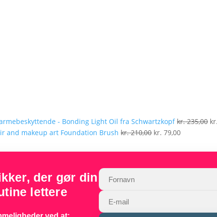
pr
va
kr
armebeskyttende - Bonding Light Oil fra Schwartzkopf
kr.
235,00
kr
Den
Den
Foundation Brush
kr.
210,00
kr.
79,00
oprindelige
aktuelle
pris
pris
var:
er:
ker, der gør din
kr. 210,00.
kr. 79,00.
tine lettere
meligheder ved at: