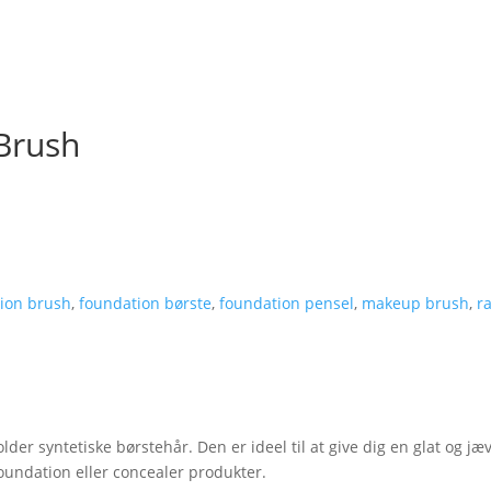
Brush
ion brush
,
foundation børste
,
foundation pensel
,
makeup brush
,
r
er syntetiske børstehår. Den er ideel til at give dig en glat og jæ
oundation eller concealer produkter.