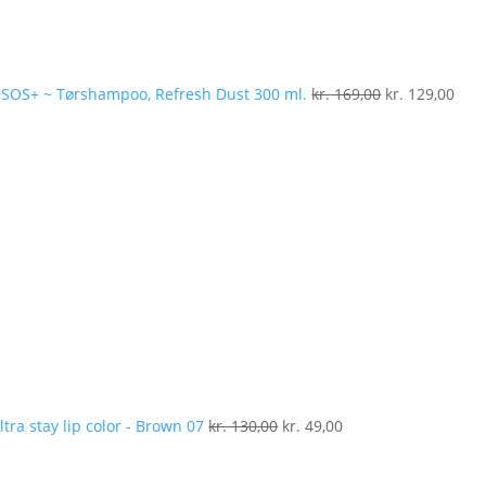
SOS+ ~ Tørshampoo, Refresh Dust 300 ml.
kr.
169,00
kr.
129,00
Den
Den
oprindelige
aktuelle
pris
pris
var:
er:
kr. 130,00.
kr. 49,00.
ltra stay lip color - Brown 07
kr.
130,00
kr.
49,00
D
op