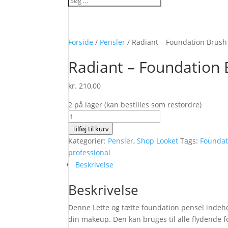
Forside
/
Pensler
/ Radiant – Foundation Brush
Radiant – Foundation 
kr.
210,00
2 på lager (kan bestilles som restordre)
Radiant
-
Tilføj til kurv
Foundation
Kategorier:
Pensler
,
Shop Looket
Tags:
Foundat
Brush
professional
antal
Beskrivelse
Beskrivelse
Denne Lette og tætte foundation pensel indehold
din makeup. Den kan bruges til alle flydende f