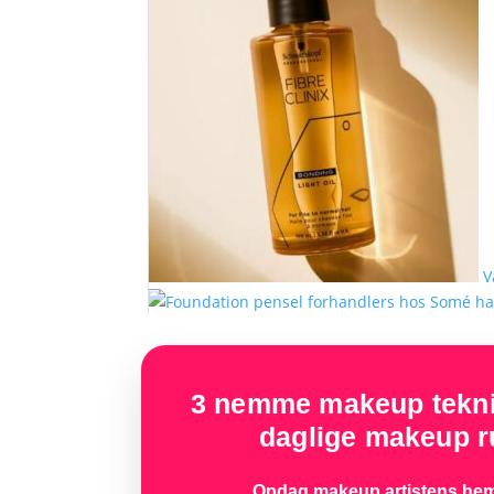
V
3 nemme makeup teknik
daglige makeup ru
Opdag makeup artistens hem