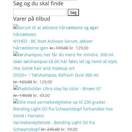
Søg og du skal finde
Søg
Varer på tilbud
efter:
NYHED - BC Root Activaor Serum, aktiver
Den
Den
hårrødderne igen
kr.
199,00
kr.
129,00
oprindelige
aktuelle
pris
pris
var:
er:
kr. 199,00.
kr. 129,00.
OSOS+ ~ Tørshampoo, Refresh Dust 300 ml.
Den
Den
kr.
169,00
kr.
129,00
oprindelige
aktuelle
Ultra stay lip color - Brown 07
pris
Den
Den
pris
kr.
130,00
kr.
49,00
var:
oprindelige
aktuelle
er:
kr. 169,00.
pris
pris
kr. 129,00.
var:
er:
kr. 130,00.
kr. 49,00.
Varmebeskyttende - Bonding Light Oil fra
Den
Den
Schwartzkopf
kr.
235,00
kr.
99,00