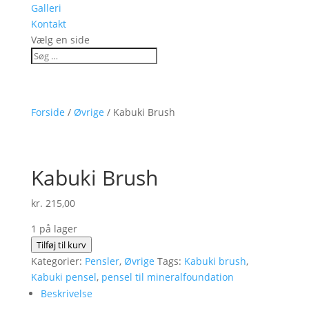
Galleri
Kontakt
Vælg en side
Forside
/
Øvrige
/ Kabuki Brush
Kabuki Brush
kr.
215,00
1 på lager
Kabuki
Tilføj til kurv
Brush
Kategorier:
Pensler
,
Øvrige
Tags:
Kabuki brush
,
antal
Kabuki pensel
,
pensel til mineralfoundation
Beskrivelse