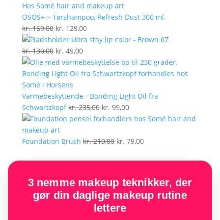
var:
er:
kr. 199,00.
kr. 129,00.
OSOS+ ~ Tørshampoo, Refresh Dust 300 ml.
Den
Den
kr.
169,00
kr.
129,00
oprindelige
aktuelle
Ultra stay lip color - Brown 07
pris
Den
Den
pris
kr.
130,00
kr.
49,00
var:
oprindelige
aktuelle
er:
kr. 169,00.
pris
pris
kr. 129,00.
var:
er:
kr. 130,00.
kr. 49,00.
Varmebeskyttende - Bonding Light Oil fra
Den
Den
Schwartzkopf
kr.
235,00
kr.
99,00
oprindelige
aktuelle
pris
pris
var:
Den
er:
Den
Foundation Brush
kr.
210,00
kr.
79,00
kr. 235,00.
oprindelige
kr. 99,00.
aktuelle
pris
pris
var:
er:
3 nemme makeup teknikker, der
kr. 210,00.
kr. 79,00.
gør din daglige makeup rutine
lettere