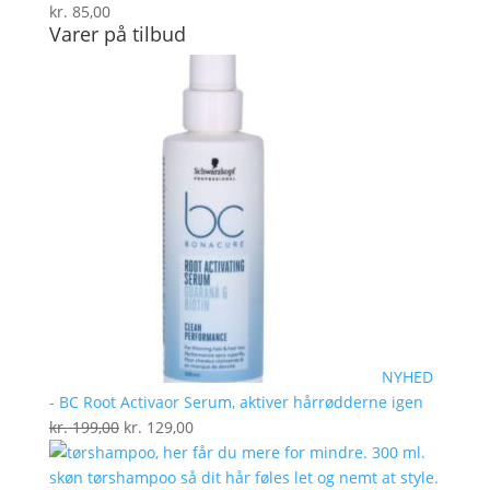
kr.
85,00
Varer på tilbud
NYHED
- BC Root Activaor Serum, aktiver hårrødderne igen
Den
Den
kr.
199,00
kr.
129,00
oprindelige
aktuelle
pris
pris