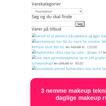
Varekategorier
Søg og du skal finde
Søg
Varer på tilbud
efter:
Den
Den
Refresh Dust 300 ml.
kr.
169,00
kr.
129,00
oprindelige
aktue
Ultra stay lip color - Brown 07
kr
pris
pris
Den
var:
Den
er:
Schwartzkopf
kr.
235,00
kr.
99,00
oprindelige
kr. 169,00.
aktuelle
kr. 12
pris
pris
var:
er:
kr. 235,00.
kr. 99,00.
3 nemme makeup teknik
daglige makeup ru