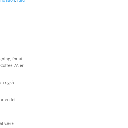
undation
,
fuld
ning, for at
 Coffee 7A er
an også
ar en let
kal være