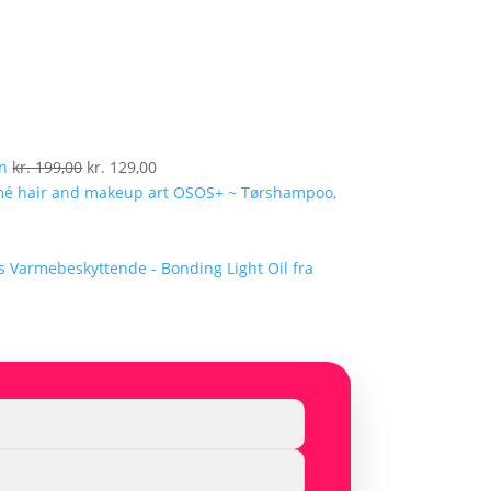
Den
Den
en
kr.
199,00
kr.
129,00
oprindelige
aktuelle
OSOS+ ~ Tørshampoo,
pris
pris
var:
er:
kr. 199,00.
kr. 129,00.
Varmebeskyttende - Bonding Light Oil fra