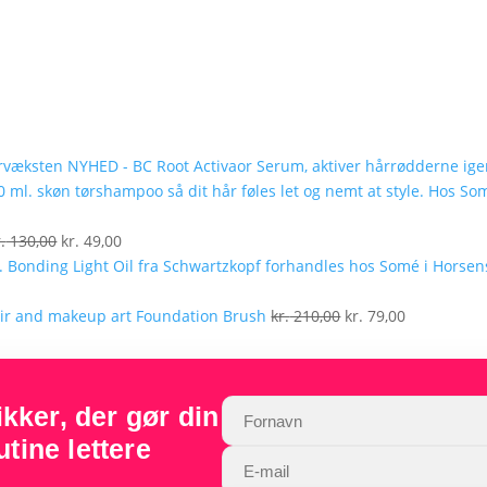
NYHED - BC Root Activaor Serum, aktiver hårrødderne ig
lle
Den
Den
.
130,00
kr.
49,00
oprindelige
aktuelle
pris
pris
9,00.
var:
er:
Den
Den
Foundation Brush
kr.
210,00
kr.
79,00
kr. 130,00.
kr. 49,00.
oprindelige
aktuelle
pris
pris
var:
er:
ker, der gør din
kr. 210,00.
kr. 79,00.
tine lettere