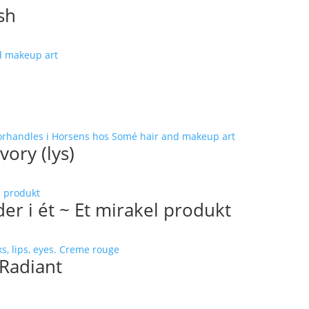
sh
vory (lys)
r i ét ~ Et mirakel produkt
 Radiant