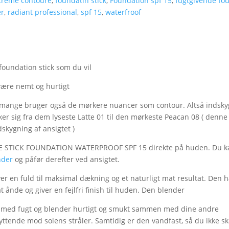
creme contoure
,
foundatin stick
,
Foundation spf 15
,
fugtgivende fo
er
,
radiant professional
,
spf 15
,
waterfroof
foundation stick som du vil
 være nemt og hurtigt
ig mange bruger også de mørkere nuancer som contour. Altså indskyg
r sig fra dem lyseste Latte 01 til den mørkeste Peacan 08 ( denne
dskygning af ansigtet )
E STICK FOUNDATION WATERPROOF SPF 15 direkte på huden. Du k
nder
og påfør derefter ved ansigtet.
er en fuld til maksimal dækning og et naturligt mat resultat. Den h
 ånde og giver en fejlfri finish til huden. Den blender
et med fugt og blender hurtigt og smukt sammen med dine andre
ttende mod solens stråler. Samtidig er den vandfast, så du ikke s