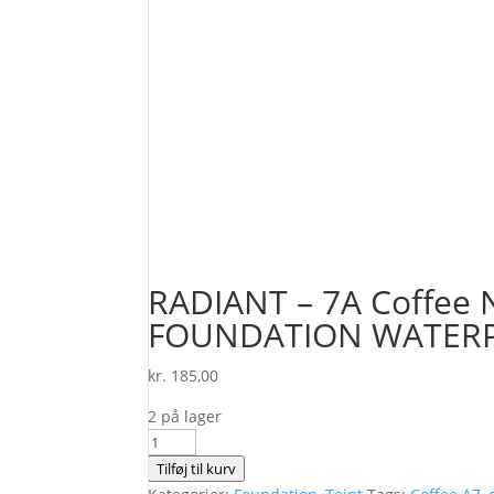
RADIANT – 7A Coffee
FOUNDATION WATERP
kr.
185,00
2 på lager
RADIANT
-
Tilføj til kurv
7A