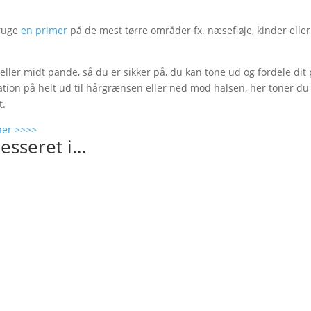
bruge
en primer
på de mest tørre områder fx. næsefløje, kinder elle
 eller midt pande, så du er sikker på, du kan tone ud og fordele dit 
ation på helt ud til hårgrænsen eller ned mod halsen, her toner du
t.
 her >>>>
esseret i…