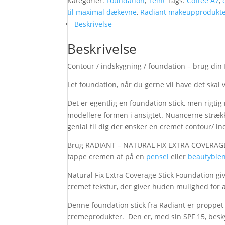
Kategorier:
Foundation
,
Teint
Tags:
Coffee A7
,
Coffee
til maximal dækevne
,
Radiant makeupprodukt
NATURAL
Beskrivelse
FIX
Beskrivelse
EXTRA
COVERAGE
Contour / indskygning / foundation – brug din 
STICK
FOUNDATION
Let foundation, når du gerne vil have det skal
WATERPROOF
SPF
Det er egentlig en foundation stick, men rigt
15
modellere formen i ansigtet. Nuancerne strække
antal
genial til dig der ønsker en cremet contour/ in
Brug RADIANT – NATURAL FIX EXTRA COVERAG
tappe cremen af på en
pensel
eller
beautyble
Natural Fix Extra Coverage Stick Foundation giv
cremet tekstur, der giver huden mulighed for at
Denne foundation stick fra Radiant er propp
cremeprodukter. Den er, med sin SPF 15, besky