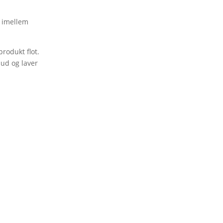
r imellem
produkt flot.
 ud og laver