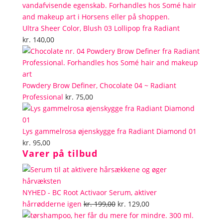
Ultra Sheer Color, Blush 03 Lollipop fra Radiant
kr.
140,00
Powdery Brow Definer, Chocolate 04 ~ Radiant
Professional
kr.
75,00
Lys gammelrosa øjenskygge fra Radiant Diamond 01
kr.
95,00
Varer på tilbud
NYHED - BC Root Activaor Serum, aktiver
Den
Den
hårrødderne igen
kr.
199,00
kr.
129,00
oprindelige
aktuelle