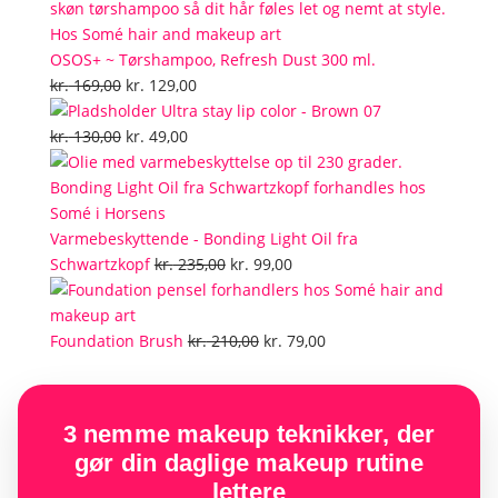
pris
pris
var:
er:
kr. 199,00.
kr. 129,00.
OSOS+ ~ Tørshampoo, Refresh Dust 300 ml.
Den
Den
kr.
169,00
kr.
129,00
oprindelige
aktuelle
Ultra stay lip color - Brown 07
pris
Den
Den
pris
kr.
130,00
kr.
49,00
var:
oprindelige
aktuelle
er:
kr. 169,00.
pris
pris
kr. 129,00.
var:
er:
kr. 130,00.
kr. 49,00.
Varmebeskyttende - Bonding Light Oil fra
Den
Den
Schwartzkopf
kr.
235,00
kr.
99,00
oprindelige
aktuelle
pris
pris
var:
Den
er:
Den
Foundation Brush
kr.
210,00
kr.
79,00
kr. 235,00.
oprindelige
kr. 99,00.
aktuelle
pris
pris
var:
er:
3 nemme makeup teknikker, der
kr. 210,00.
kr. 79,00.
gør din daglige makeup rutine
lettere