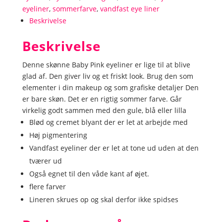
~
eyeliner
,
sommerfarve
,
vandfast eye liner
Baby
Beskrivelse
Pink,
Beskrivelse
Pastel
Dream
Denne skønne Baby Pink eyeliner er lige til at blive
antal
glad af. Den giver liv og et friskt look. Brug den som
elementer i din makeup og som grafiske detaljer Den
er bare skøn. Det er en rigtig sommer farve. Går
virkelig godt sammen med den gule, blå eller lilla
Blød og cremet blyant der er let at arbejde med
Høj pigmentering
Vandfast eyeliner der er let at tone ud uden at den
tværer ud
Også egnet til den våde kant af øjet.
flere farver
Lineren skrues op og skal derfor ikke spidses