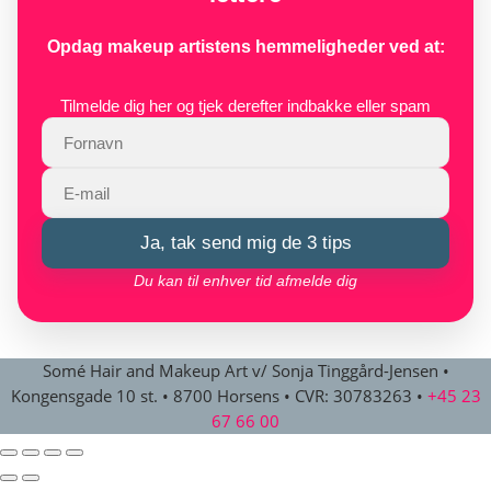
Opdag makeup artistens hemmeligheder ved at:
Tilmelde dig her og tjek derefter indbakke eller spam
Ja, tak send mig de 3 tips
Du kan til enhver tid afmelde dig
Somé Hair and Makeup Art v/ Sonja Tinggård-Jensen
•
Kongensgade 10 st.
•
8700 Horsens
•
CVR: 30783263
•
+45 23
67 66 00