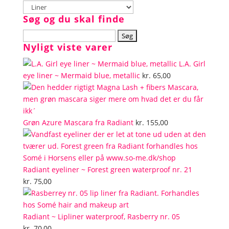
Søg og du skal finde
Søg
Nyligt viste varer
efter:
L.A. Girl
eye liner ~ Mermaid blue, metallic
kr.
65,00
Grøn Azure Mascara fra Radiant
kr.
155,00
Radiant eyeliner ~ Forest green waterproof nr. 21
kr.
75,00
Radiant ~ Lipliner waterproof, Rasberry nr. 05
kr.
70,00