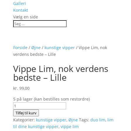
Galleri
Kontakt
Vælg en side
Forside
/
Øjne
/
kunstige vipper
/ Vippe Lim, nok
verdens bedste – Lille
Vippe Lim, nok verdens
bedste – Lille
kr.
99,00
5 på lager (kan bestilles som restordre)
Vippe
Lim,
Tilføj til kurv
nok
Kategorier:
kunstige vipper
,
Øjne
Tags:
duo lim
,
lim
verdens
til dine kunstige vipper
,
vippe lim