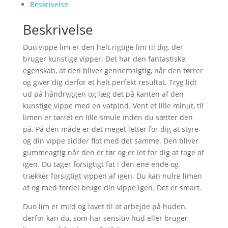
bedste
Beskrivelse
-
Beskrivelse
Lille
antal
Duo vippe lim er den helt rigtige lim til dig, der
bruger kunstige vipper. Det har den fantastiske
egenskab, at den bliver gennemsigtig, når den tørrer
og giver dig derfor et helt perfekt resultat. Tryg lidt
ud på håndryggen og læg det på kanten af den
kunstige vippe med en vatpind. Vent et lille minut, til
limen er tørret en lille smule inden du sætter den
på. På den måde er det meget letter for dig at styre
og din vippe sidder flot med det samme. Den bliver
gummeagtig når den er tør og er let for dig at tage af
igen. Du tager forsigtigt fat i den ene ende og
trækker forsigtigt vippen af igen. Du kan nulre limen
af og med fordel bruge din vippe igen. Det er smart.
Duo lim er mild og lavet til at arbejde på huden,
derfor kan du, som har sensitiv hud eller bruger