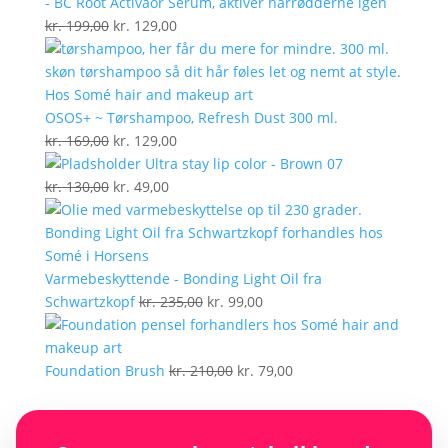
- BC Root Activaor Serum, aktiver hårrødderne igen
Den
Den
kr.
199,00
kr.
129,00
oprindelige
aktuelle
pris
pris
var:
er:
kr. 199,00.
kr. 129,00.
OSOS+ ~ Tørshampoo, Refresh Dust 300 ml.
Den
Den
kr.
169,00
kr.
129,00
oprindelige
aktuelle
Ultra stay lip color - Brown 07
pris
Den
Den
pris
kr.
130,00
kr.
49,00
var:
oprindelige
aktuelle
er:
kr. 169,00.
pris
pris
kr. 129,00.
var:
er:
kr. 130,00.
kr. 49,00.
Varmebeskyttende - Bonding Light Oil fra
Den
Den
Schwartzkopf
kr.
235,00
kr.
99,00
oprindelige
aktuelle
pris
pris
var:
Den
er:
Den
Foundation Brush
kr.
210,00
kr.
79,00
kr. 235,00.
oprindelige
kr. 99,00.
aktuelle
pris
pris
var:
er: