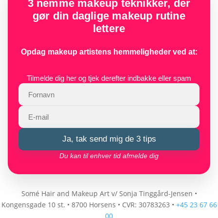
3 nemme makeup teknikker, der
kr. 210,00.
kr. 79,00.
gør din daglige makeup rutine
lettere
Opdag makeup artistens hemmeligheder ved at:
Tilmelde dig her og tjek derefter indbakke eller spam
Ja, tak send mig de 3 tips
Du kan til enhver tid afmelde dig
Somé Hair and Makeup Art v/ Sonja Tinggård-Jensen
•
Kongensgade 10 st.
•
8700 Horsens
•
CVR: 30783263
•
+45 23 67 66
00