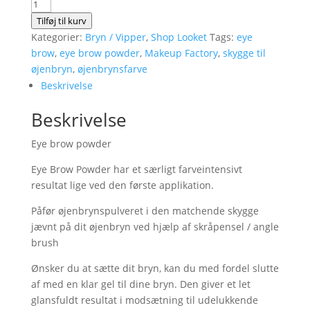
Eye
brow
Tilføj til kurv
powder
Kategorier:
Bryn / Vipper
,
Shop Looket
Tags:
eye
~
brow
,
eye brow powder
,
Makeup Factory
,
skygge til
Ebony
øjenbryn
,
øjenbrynsfarve
nr.
Beskrivelse
04
Beskrivelse
antal
Eye brow powder
Eye Brow Powder har et særligt farveintensivt
resultat lige ved den første applikation.
Påfør øjenbrynspulveret i den matchende skygge
jævnt på dit øjenbryn ved hjælp af skråpensel / angle
brush
Ønsker du at sætte dit bryn, kan du med fordel slutte
af med en klar gel til dine bryn. Den giver et let
glansfuldt resultat i modsætning til udelukkende