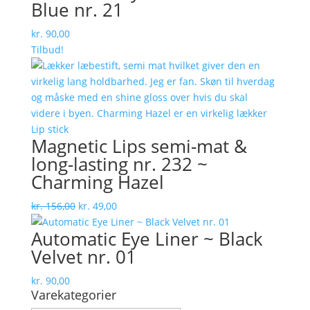
Blue nr. 21
kr.
90,00
Tilbud!
Magnetic Lips semi-mat &
long-lasting nr. 232 ~
Charming Hazel
Den
Den
kr.
156,00
kr.
49,00
oprindelige
aktuelle
Automatic Eye Liner ~ Black
pris
pris
Velvet nr. 01
var:
er:
kr. 156,00.
kr. 49,00.
kr.
90,00
Varekategorier