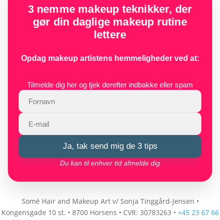
var:
er:
3 nemme makeup teknikker, der
kr. 210,00.
kr. 79,00.
gør din daglige makeup rutine
lettere
Opdag makeup artistens hemmeligheder ved at:
Tilmelde dig her og tjek derefter indbakke eller spam
Ja, tak send mig de 3 tips
Du kan til enhver tid afmelde dig
Somé Hair and Makeup Art v/ Sonja Tinggård-Jensen
•
Kongensgade 10 st.
•
8700 Horsens
•
CVR: 30783263
•
+45 23 67 66