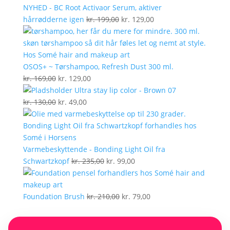
NYHED - BC Root Activaor Serum, aktiver
Den
Den
hårrødderne igen
kr.
199,00
kr.
129,00
oprindelige
aktuelle
pris
pris
var:
er:
kr. 199,00.
kr. 129,00.
OSOS+ ~ Tørshampoo, Refresh Dust 300 ml.
Den
Den
kr.
169,00
kr.
129,00
oprindelige
aktuelle
Ultra stay lip color - Brown 07
pris
Den
Den
pris
kr.
130,00
kr.
49,00
var:
oprindelige
aktuelle
er:
kr. 169,00.
pris
pris
kr. 129,00.
var:
er:
kr. 130,00.
kr. 49,00.
Varmebeskyttende - Bonding Light Oil fra
Den
Den
Schwartzkopf
kr.
235,00
kr.
99,00
oprindelige
aktuelle
pris
pris
var:
Den
er:
Den
Foundation Brush
kr.
210,00
kr.
79,00
kr. 235,00.
oprindelige
kr. 99,00.
aktuelle
pris
pris