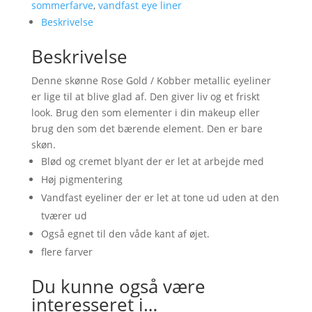
Rose
sommerfarve
,
vandfast eye liner
Gold,
Beskrivelse
metallic
Beskrivelse
antal
Denne skønne Rose Gold / Kobber metallic eyeliner
er lige til at blive glad af. Den giver liv og et friskt
look. Brug den som elementer i din makeup eller
brug den som det bærende element. Den er bare
skøn.
Blød og cremet blyant der er let at arbejde med
Høj pigmentering
Vandfast eyeliner der er let at tone ud uden at den
tværer ud
Også egnet til den våde kant af øjet.
flere farver
Du kunne også være
interesseret i…