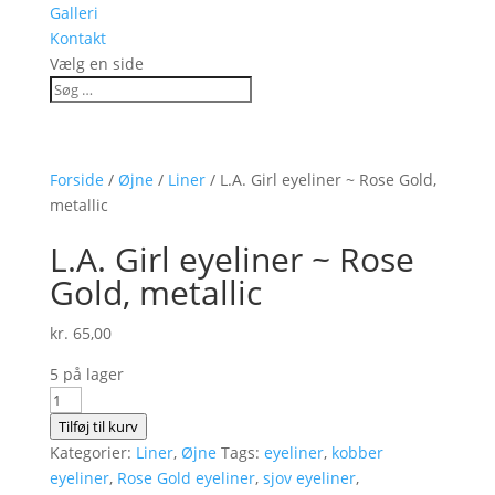
Galleri
Kontakt
Vælg en side
Forside
/
Øjne
/
Liner
/ L.A. Girl eyeliner ~ Rose Gold,
metallic
L.A. Girl eyeliner ~ Rose
Gold, metallic
kr.
65,00
5 på lager
L.A.
Girl
Tilføj til kurv
eyeliner
Kategorier:
Liner
,
Øjne
Tags:
eyeliner
,
kobber
~
eyeliner
,
Rose Gold eyeliner
,
sjov eyeliner
,