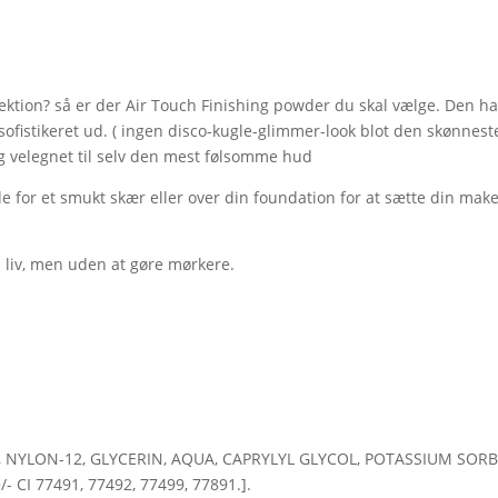
lektion? så er der Air Touch Finishing powder du skal vælge. Den ha
 og sofistikeret ud. ( ingen disco-kugle-glimmer-look blot den skønneste
og velegnet til selv den mest følsomme hud
for et smukt skær eller over din foundation for at sætte din make
 liv, men uden at gøre mørkere.
, NYLON-12, GLYCERIN, AQUA, CAPRYLYL GLYCOL, POTASSIUM SORBA
I 77491, 77492, 77499, 77891.].