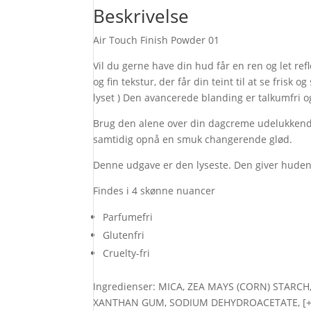
Beskrivelse
Mother
of
Air Touch Finish Powder 01
pearl
antal
Vil du gerne have din hud får en ren og let ref
og fin tekstur, der får din teint til at se frisk
lyset ) Den avancerede blanding er talkumfri 
Brug den alene over din dagcreme udelukkende 
samtidig opnå en smuk changerende glød.
Denne udgave er den lyseste. Den giver huden
Findes i 4 skønne nuancer
Parfumefri
Glutenfri
Cruelty-fri
Ingredienser: MICA, ZEA MAYS (CORN) STARCH
XANTHAN GUM, SODIUM DEHYDROACETATE, [+/- C