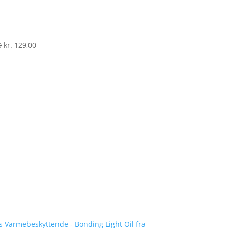
0
kr.
129,00
elle
129,00.
Varmebeskyttende - Bonding Light Oil fra