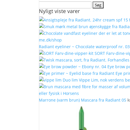
Søg
Nyligt viste varer
efter:
Radiant eyeliner ~ Chocolate waterproof nr. 03
SORT Farv-dine-vi
Eye brow p
Eye pri
Vippe Lim, nok verdens bed
Marrone (varm brun) Mascara fra Radiant 05
k