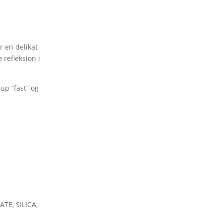
r en delikat
 refleksion i
up “fast” og
TE, SILICA,