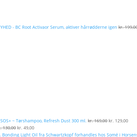
YHED - BC Root Activaor Serum, aktiver hårrødderne igen
kr.
199,0
Den
Den
oprindelige
aktu
pris
pris
var:
er:
kr. 169,00.
kr. 
SOS+ ~ Tørshampoo, Refresh Dust 300 ml.
kr.
169,00
kr.
129,00
Den
Den
.
130,00
kr.
49,00
oprindelige
aktuelle