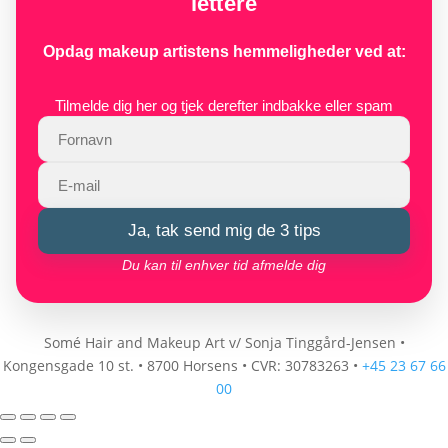
lettere
Opdag makeup artistens hemmeligheder ved at:
Tilmelde dig her og tjek derefter indbakke eller spam
Ja, tak send mig de 3 tips
Du kan til enhver tid afmelde dig
Somé Hair and Makeup Art v/ Sonja Tinggård-Jensen
•
Kongensgade 10 st.
•
8700 Horsens
•
CVR: 30783263
•
+45 23 67 66
00