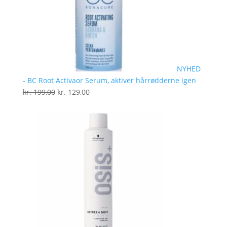
NYHED
- BC Root Activaor Serum, aktiver hårrødderne igen
Den
Den
kr.
199,00
kr.
129,00
oprindelige
aktuelle
pris
pris
var:
er:
kr. 199,00.
kr. 129,00.