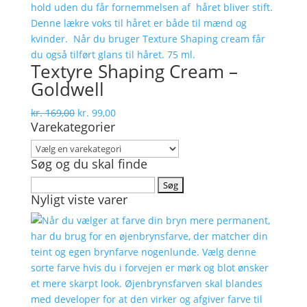
Textyre Shaping Cream –
Goldwell
Den
Den
kr.
169,00
kr.
99,00
Varekategorier
oprindelige
aktuelle
pris
pris
var:
er:
Søg og du skal finde
kr. 169,00.
kr. 99,00.
Søg
Nyligt viste varer
efter: