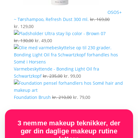
OSOS+
~ Tørshampoo, Refresh Dust 300 ml.
kr.
169,00
Den
Den
kr.
129,00
oprindelige
aktuelle
Ultra stay lip color - Brown 07
pris
pris
Den
Den
kr.
130,00
kr.
49,00
var:
er:
oprindelige
aktuelle
kr. 169,00.
kr. 129,00.
pris
pris
var:
er:
kr. 130,00.
kr. 49,00.
Varmebeskyttende - Bonding Light Oil fra
Den
Den
Schwartzkopf
kr.
235,00
kr.
99,00
oprindelige
aktuelle
pris
pris
var:
Den
er:
Den
Foundation Brush
kr.
210,00
kr.
79,00
kr. 235,00.
oprindelige
kr. 99,00.
aktuelle
pris
pris
var:
er:
3 nemme makeup teknikker, der
kr. 210,00.
kr. 79,00.
gør din daglige makeup rutine