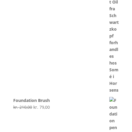
Foundation Brush
Den
Den
kr.
210,00
kr.
79,00
oprindelige
aktuelle
pris
pris
var:
er: