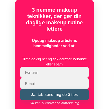
3 nemme makeup
teknikker, der gør din
daglige makeup rutine
lettere
Opdag makeup artistens
hemmeligheder ved at:
Tilmelde dig her og tjek derefter indbakke
eller spam
Ja, tak send mig de 3 tips
Du kan til enhver tid afmelde dig