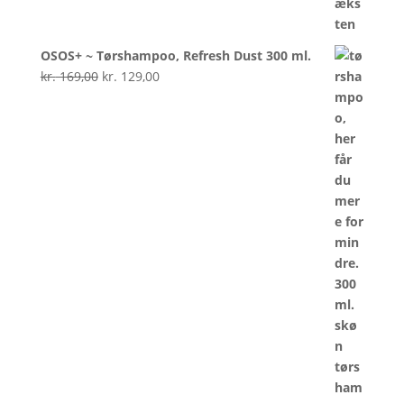
OSOS+ ~ Tørshampoo, Refresh Dust 300 ml.
Den
Den
kr.
169,00
kr.
129,00
oprindelige
aktuelle
pris
pris
var:
er:
kr. 169,00.
kr. 129,00.