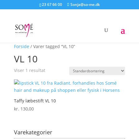
23 67 66 00
Sonja@so-me.dk
Forside
/ Varer tagged “VL 10”
VL 10
Viser 1 resultat
Taffy læbestift VL 10
kr.
130,00
Varekategorier