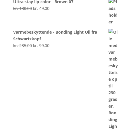
Ultra stay lip color - Brown 07
Den
Den
kr.
130,00
kr.
49,00
oprindelige
aktuelle
pris
pris
var:
er:
Varmebeskyttende - Bonding Light Oil fra
kr. 130,00.
kr. 49,00.
Schwartzkopf
Den
Den
kr.
235,00
kr.
99,00
oprindelige
aktuelle
pris
pris
var:
er:
kr. 235,00.
kr. 99,00.