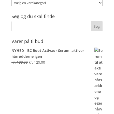
Søg og du skal finde
Varer på tilbud
NYHED - BC Root Activaor Serum, aktiver
hårrødderne igen
Den
Den
kr.
199,00
kr.
129,00
oprindelige
aktuelle
pris
pris
var:
er:
kr. 199,00.
kr. 129,00.