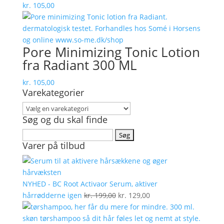
kr.
105,00
Pore Minimizing Tonic Lotion
fra Radiant 300 ML
kr.
105,00
Varekategorier
Søg og du skal finde
Søg
Varer på tilbud
efter:
NYHED - BC Root Activaor Serum, aktiver
Den
Den
hårrødderne igen
kr.
199,00
kr.
129,00
oprindelige
aktuelle
pris
pris