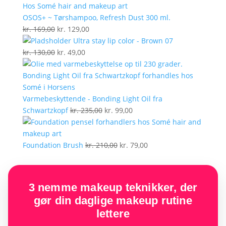
var:
er:
kr. 199,00.
kr. 129,00.
OSOS+ ~ Tørshampoo, Refresh Dust 300 ml.
Den
Den
kr.
169,00
kr.
129,00
oprindelige
aktuelle
Ultra stay lip color - Brown 07
pris
Den
Den
pris
kr.
130,00
kr.
49,00
var:
oprindelige
aktuelle
er:
kr. 169,00.
pris
pris
kr. 129,00.
var:
er:
kr. 130,00.
kr. 49,00.
Varmebeskyttende - Bonding Light Oil fra
Den
Den
Schwartzkopf
kr.
235,00
kr.
99,00
oprindelige
aktuelle
pris
pris
var:
Den
er:
Den
Foundation Brush
kr.
210,00
kr.
79,00
kr. 235,00.
oprindelige
kr. 99,00.
aktuelle
pris
pris
var:
er:
3 nemme makeup teknikker, der
kr. 210,00.
kr. 79,00.
gør din daglige makeup rutine
lettere