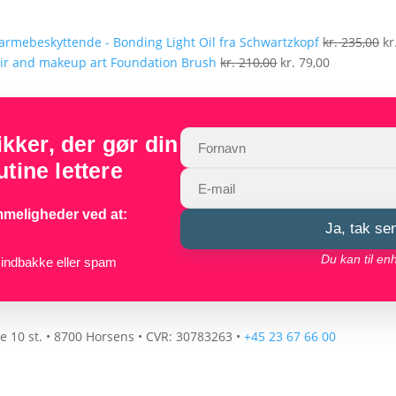
armebeskyttende - Bonding Light Oil fra Schwartzkopf
kr.
235,00
kr
Den
Den
Foundation Brush
kr.
210,00
kr.
79,00
oprindelige
aktuelle
pris
pris
var:
er:
ker, der gør din
kr. 210,00.
kr. 79,00.
tine lettere
meligheder ved at:
Ja, tak se
Du kan til en
r indbakke eller spam
 10 st.
•
8700 Horsens
•
CVR: 30783263
•
+45 23 67 66 00