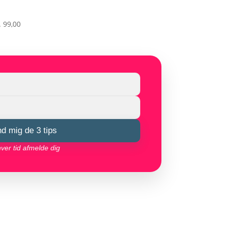
.
99,00
nd mig de 3 tips
hver tid afmelde dig