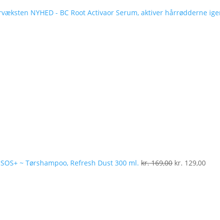
NYHED - BC Root Activaor Serum, aktiver hårrødderne ig
Den
Den
oprindelige
aktu
pris
pris
var:
er:
kr. 169,00.
kr. 
SOS+ ~ Tørshampoo, Refresh Dust 300 ml.
kr.
169,00
kr.
129,00
Den
Den
oprindelige
aktuelle
pris
pris
var:
er:
kr. 130,00.
kr. 49,00.