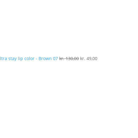
ltra stay lip color - Brown 07
kr.
130,00
kr.
49,00
D
op
pr
va
kr