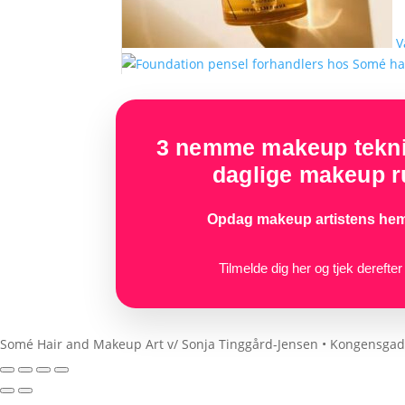
V
3 nemme makeup teknik
daglige makeup ru
Opdag makeup artistens hem
Tilmelde dig her og tjek derefte
Somé Hair and Makeup Art v/ Sonja Tinggård-Jensen
•
Kongensgade