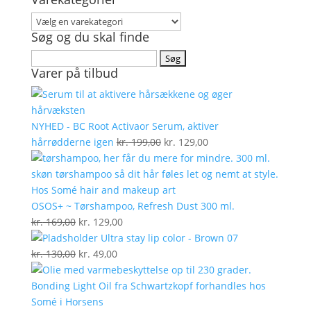
Søg og du skal finde
Søg
Varer på tilbud
efter:
NYHED - BC Root Activaor Serum, aktiver
Den
Den
hårrødderne igen
kr.
199,00
kr.
129,00
oprindelige
aktuelle
pris
pris
var:
er:
kr. 199,00.
kr. 129,00.
OSOS+ ~ Tørshampoo, Refresh Dust 300 ml.
Den
Den
kr.
169,00
kr.
129,00
oprindelige
aktuelle
Ultra stay lip color - Brown 07
pris
Den
Den
pris
kr.
130,00
kr.
49,00
var:
oprindelige
aktuelle
er:
kr. 169,00.
pris
pris
kr. 129,00.
var:
er: