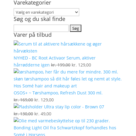
Varekategorier
Søg og du skal finde
Søg
Varer på tilbud
efter:
NYHED - BC Root Activaor Serum, aktiver
Den
Den
hårrødderne igen
kr.
199,00
kr.
129,00
oprindelige
aktuelle
pris
pris
var:
er:
kr. 199,00.
kr. 129,00.
OSOS+ ~ Tørshampoo, Refresh Dust 300 ml.
Den
Den
kr.
169,00
kr.
129,00
oprindelige
aktuelle
Ultra stay lip color - Brown 07
pris
Den
Den
pris
kr.
130,00
kr.
49,00
var:
oprindelige
aktuelle
er:
kr. 169,00.
pris
pris
kr. 129,00.
var:
er: