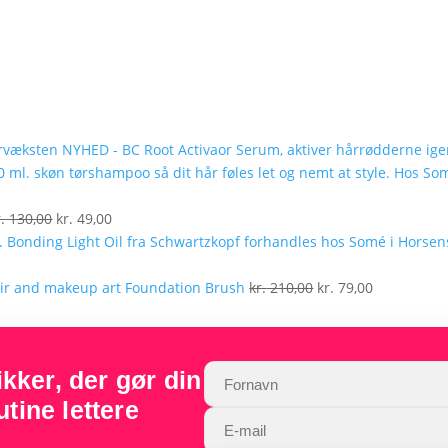
NYHED - BC Root Activaor Serum, aktiver hårrødderne ig
lle
Den
Den
.
130,00
kr.
49,00
oprindelige
aktuelle
pris
pris
9,00.
var:
er:
Den
Den
Foundation Brush
kr.
210,00
kr.
79,00
kr. 130,00.
kr. 49,00.
oprindelige
aktuelle
pris
pris
var:
er:
ker, der gør din
kr. 210,00.
kr. 79,00.
tine lettere