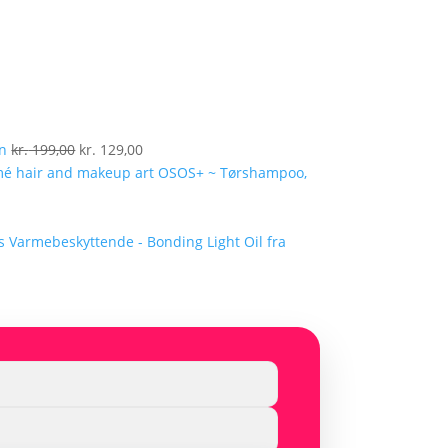
Den
Den
en
kr.
199,00
kr.
129,00
oprindelige
aktuelle
OSOS+ ~ Tørshampoo,
pris
pris
var:
er:
kr. 199,00.
kr. 129,00.
Varmebeskyttende - Bonding Light Oil fra