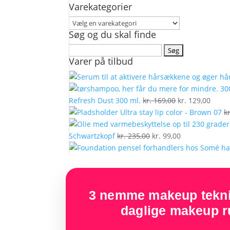
Varekategorier
Søg og du skal finde
Søg
Varer på tilbud
efter:
Den
Den
Refresh Dust 300 ml.
kr.
169,00
kr.
129,00
oprindelige
aktue
Ultra stay lip color - Brown 07
kr
pris
pris
Den
var:
Den
er:
Schwartzkopf
kr.
235,00
kr.
99,00
oprindelige
kr. 169,00.
aktuelle
kr. 12
pris
pris
var:
er:
kr. 235,00.
kr. 99,00.
3 nemme makeup teknik
daglige makeup ru