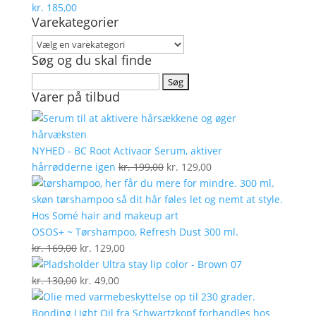
kr.
185,00
Varekategorier
Søg og du skal finde
Søg
Varer på tilbud
efter:
NYHED - BC Root Activaor Serum, aktiver
Den
Den
hårrødderne igen
kr.
199,00
kr.
129,00
oprindelige
aktuelle
pris
pris
var:
er:
kr. 199,00.
kr. 129,00.
OSOS+ ~ Tørshampoo, Refresh Dust 300 ml.
Den
Den
kr.
169,00
kr.
129,00
oprindelige
aktuelle
Ultra stay lip color - Brown 07
pris
Den
Den
pris
kr.
130,00
kr.
49,00
var:
oprindelige
aktuelle
er:
kr. 169,00.
pris
pris
kr. 129,00.