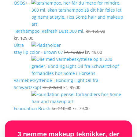
oprindelige
aktuelle
OSOS+ ~
pris
pris
var:
er:
kr. 199,00.
kr. 129,00.
Tørshampoo, Refresh Dust 300 ml.
kr.
169,00
Den
Den
kr.
129,00
oprindelige
aktuelle
Ultra
pris
pris
Den
Den
stay lip color - Brown 07
kr.
130,00
kr.
49,00
var:
er:
oprindelige
aktuelle
kr. 169,00.
kr. 129,00.
pris
pris
var:
er:
kr. 130,00.
kr. 49,00.
Varmebeskyttende - Bonding Light Oil fra
Den
Den
Schwartzkopf
kr.
235,00
kr.
99,00
oprindelige
aktuelle
pris
pris
var:
Den
er:
Den
Foundation Brush
kr.
210,00
kr.
79,00
kr. 235,00.
oprindelige
kr. 99,00.
aktuelle
pris
pris
var:
er:
3 nemme makeup teknikker, der
kr. 210,00.
kr. 79,00.