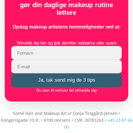
gør din daglige makeup rutine
lettere
Opdag makeup artistens hemmeligheder ved at:
Tilmelde dig her og tjek derefter indbakke eller spam
Ja, tak send mig de 3 tips
Du kan til enhver tid afmelde dig
Somé Hair and Makeup Art v/ Sonja Tinggård-Jensen
•
Kongensgade 10 st.
•
8700 Horsens
•
CVR: 30783263
•
+45 23 67 66
00