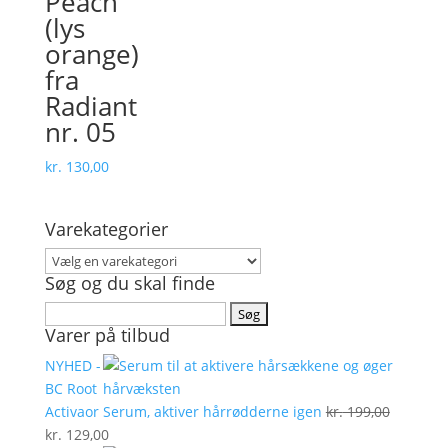
Peach
(lys
orange)
fra
Radiant
nr. 05
kr.
130,00
Varekategorier
Søg og du skal finde
Søg
Varer på tilbud
efter:
NYHED -
BC Root
Activaor Serum, aktiver hårrødderne igen
kr.
199,00
Den
Den
kr.
129,00