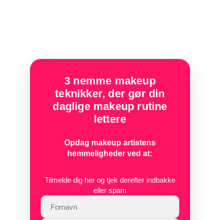
3 nemme makeup
teknikker, der gør din
daglige makeup rutine
lettere
Opdag makeup artistens
hemmeligheder ved at:
Tilmelde dig her og tjek derefter indbakke
eller spam