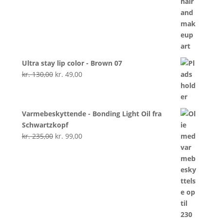
Ultra stay lip color - Brown 07
Den
Den
kr.
130,00
kr.
49,00
oprindelige
aktuelle
pris
pris
var:
er:
Varmebeskyttende - Bonding Light Oil fra
kr. 130,00.
kr. 49,00.
Schwartzkopf
Den
Den
kr.
235,00
kr.
99,00
oprindelige
aktuelle
pris
pris
var:
er:
kr. 235,00.
kr. 99,00.