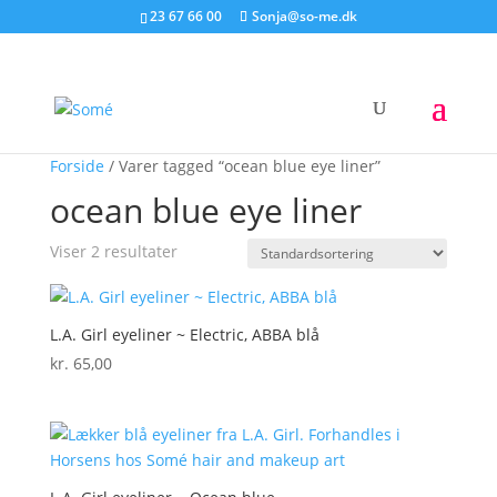
23 67 66 00
Sonja@so-me.dk
Forside
/ Varer tagged “ocean blue eye liner”
ocean blue eye liner
Viser 2 resultater
L.A. Girl eyeliner ~ Electric, ABBA blå
kr.
65,00