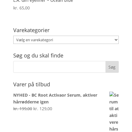
L.A. Girl eyeliner ~ Ocean blue
kr.
65,00
Varekategorier
Søg og du skal finde
Varer på tilbud
NYHED - BC Root Activaor Serum, aktiver
hårrødderne igen
Den
Den
kr.
199,00
kr.
129,00
oprindelige
aktuelle
pris
pris
var:
er: