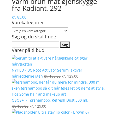
Varm brun mat øjenskygge
fra Radiant, 292
kr.
85,00
Varekategorier
Søg og du skal finde
Søg
Varer på tilbud
efter:
NYHED - BC Root Activaor Serum, aktiver
Den
Den
hårrødderne igen
kr.
199,00
kr.
129,00
oprindelige
aktuelle
pris
pris
var:
er:
kr. 199,00.
kr. 129,00.
OSOS+ ~ Tørshampoo, Refresh Dust 300 ml.
Den
Den
kr.
169,00
kr.
129,00
oprindelige
aktuelle
Ultra stay lip color - Brown 07