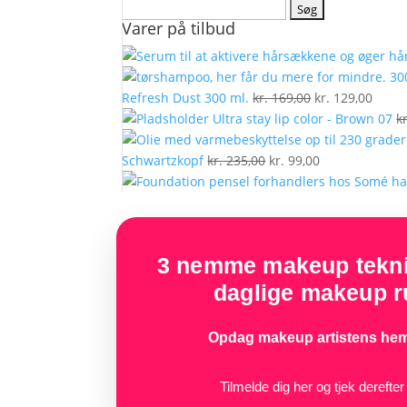
Søg
Varer på tilbud
efter:
Den
Den
Refresh Dust 300 ml.
kr.
169,00
kr.
129,00
oprindelige
aktue
Ultra stay lip color - Brown 07
kr
pris
pris
Den
var:
Den
er:
Schwartzkopf
kr.
235,00
kr.
99,00
oprindelige
kr. 169,00.
aktuelle
kr. 12
pris
pris
var:
er:
kr. 235,00.
kr. 99,00.
3 nemme makeup teknik
daglige makeup ru
Opdag makeup artistens hem
Tilmelde dig her og tjek derefte