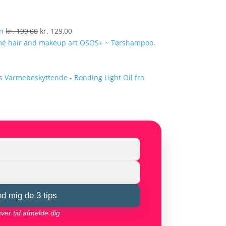
Den
Den
en
kr.
199,00
kr.
129,00
oprindelige
aktuelle
OSOS+ ~ Tørshampoo,
pris
pris
var:
er:
kr. 199,00.
kr. 129,00.
Varmebeskyttende - Bonding Light Oil fra
nd mig de 3 tips
hver tid afmelde dig