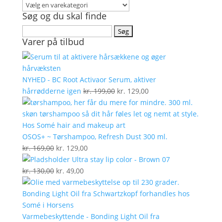
Søg og du skal finde
Søg
Varer på tilbud
efter:
NYHED - BC Root Activaor Serum, aktiver
Den
Den
hårrødderne igen
kr.
199,00
kr.
129,00
oprindelige
aktuelle
pris
pris
var:
er:
kr. 199,00.
kr. 129,00.
OSOS+ ~ Tørshampoo, Refresh Dust 300 ml.
Den
Den
kr.
169,00
kr.
129,00
oprindelige
aktuelle
Ultra stay lip color - Brown 07
pris
Den
Den
pris
kr.
130,00
kr.
49,00
var:
oprindelige
aktuelle
er:
kr. 169,00.
pris
pris
kr. 129,00.
var:
er:
kr. 130,00.
kr. 49,00.
Varmebeskyttende - Bonding Light Oil fra