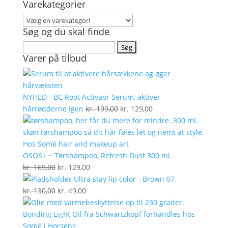
Varekategorier
Søg og du skal finde
Søg
Varer på tilbud
efter:
NYHED - BC Root Activaor Serum, aktiver
Den
Den
hårrødderne igen
kr.
199,00
kr.
129,00
oprindelige
aktuelle
pris
pris
var:
er:
kr. 199,00.
kr. 129,00.
OSOS+ ~ Tørshampoo, Refresh Dust 300 ml.
Den
Den
kr.
169,00
kr.
129,00
oprindelige
aktuelle
Ultra stay lip color - Brown 07
pris
Den
Den
pris
kr.
130,00
kr.
49,00
var:
oprindelige
aktuelle
er:
kr. 169,00.
pris
pris
kr. 129,00.
var:
er: