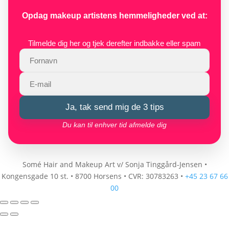
Opdag makeup artistens hemmeligheder ved at:
Tilmelde dig her og tjek derefter indbakke eller spam
Ja, tak send mig de 3 tips
Du kan til enhver tid afmelde dig
Somé Hair and Makeup Art v/ Sonja Tinggård-Jensen
•
Kongensgade 10 st.
•
8700 Horsens
•
CVR: 30783263
•
+45 23 67 66
00