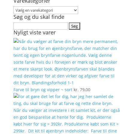
Varekategorier
oprindelige
aktuelle
pris
pris
var:
er:
Søg og du skal finde
kr. 156,00.
kr. 49,00.
Søg
Nyligt viste varer
efter:
Farve til bryn og vipper ~ sort
kr.
79,00