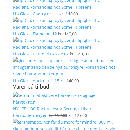
Lip Glaze, Cherry nr. 11
kr.
140,00
Lip Glaze, Flame nr. 12
kr.
140,00
Lip Glaze, Caramel Dazzle 02
kr.
140,00
Lip Glaze, Apricot nr. 15
kr.
140,00
Varer på tilbud
NYHED - BC Root Activaor Serum, aktiver
Den
Den
hårrødderne igen
kr.
199,00
kr.
129,00
oprindelige
aktuelle
pris
pris