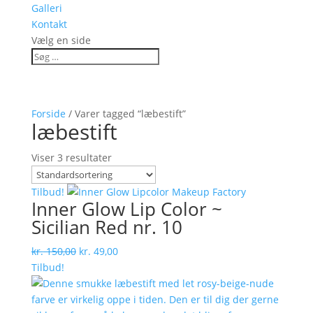
Galleri
Kontakt
Vælg en side
Forside
/ Varer tagged “læbestift”
læbestift
Viser 3 resultater
Tilbud!
Inner Glow Lip Color ~
Sicilian Red nr. 10
Den
Den
kr.
150,00
kr.
49,00
oprindelige
aktuelle
Tilbud!
pris
pris
var:
er: