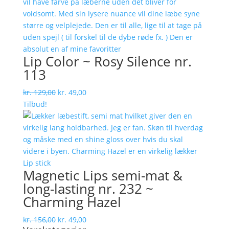
kr. 150,00.
kr. 49,00.
Lip Color ~ Rosy Silence nr.
113
Den
Den
kr.
129,00
kr.
49,00
oprindelige
aktuelle
Tilbud!
pris
pris
var:
er:
kr. 129,00.
kr. 49,00.
Magnetic Lips semi-mat &
long-lasting nr. 232 ~
Charming Hazel
Den
Den
kr.
156,00
kr.
49,00