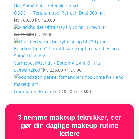
var:
er:
kr. 199,00.
kr. 129,00.
OSOS+ ~ Tørshampoo, Refresh Dust 300 ml.
Den
Den
kr.
169,00
kr.
129,00
oprindelige
aktuelle
Ultra stay lip color - Brown 07
pris
Den
Den
pris
kr.
130,00
kr.
49,00
var:
oprindelige
aktuelle
er:
kr. 169,00.
pris
pris
kr. 129,00.
var:
er:
kr. 130,00.
kr. 49,00.
Varmebeskyttende - Bonding Light Oil fra
Den
Den
Schwartzkopf
kr.
235,00
kr.
99,00
oprindelige
aktuelle
pris
pris
var:
Den
er:
Den
Foundation Brush
kr.
210,00
kr.
79,00
kr. 235,00.
oprindelige
kr. 99,00.
aktuelle
pris
pris
var:
er:
3 nemme makeup teknikker, der
kr. 210,00.
kr. 79,00.
gør din daglige makeup rutine
lettere