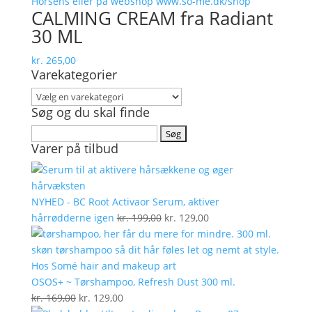
CALMING CREAM fra Radiant
30 ML
kr.
265,00
Varekategorier
Søg og du skal finde
Søg
Varer på tilbud
efter:
NYHED - BC Root Activaor Serum, aktiver
Den
Den
hårrødderne igen
kr.
199,00
kr.
129,00
oprindelige
aktuelle
pris
pris
var:
er:
kr. 199,00.
kr. 129,00.
OSOS+ ~ Tørshampoo, Refresh Dust 300 ml.
Den
Den
kr.
169,00
kr.
129,00