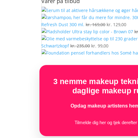
Varer på tilbud
efter:
Den
Den
Refresh Dust 300 ml.
kr.
169,00
kr.
129,00
oprindelige
aktue
Ultra stay lip color - Brown 07
kr
pris
pris
Den
var:
Den
er:
Schwartzkopf
kr.
235,00
kr.
99,00
oprindelige
kr. 169,00.
aktuelle
kr. 12
pris
pris
var:
er:
kr. 235,00.
kr. 99,00.
3 nemme makeup teknik
daglige makeup ru
Opdag makeup artistens hem
Tilmelde dig her og tjek derefte