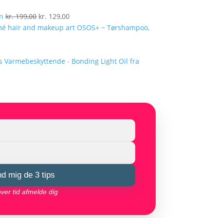
Den
Den
en
kr.
199,00
kr.
129,00
oprindelige
aktuelle
OSOS+ ~ Tørshampoo,
pris
pris
var:
er:
kr. 199,00.
kr. 129,00.
Varmebeskyttende - Bonding Light Oil fra
nd mig de 3 tips
hver tid afmelde dig