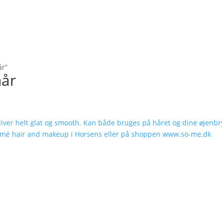
år”
hår