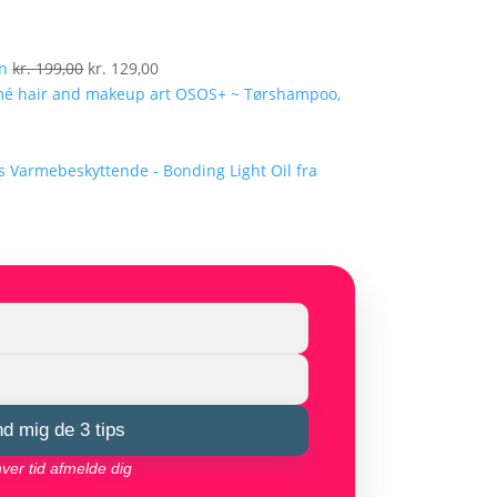
Den
Den
en
kr.
199,00
kr.
129,00
oprindelige
aktuelle
OSOS+ ~ Tørshampoo,
pris
pris
var:
er:
kr. 199,00.
kr. 129,00.
Varmebeskyttende - Bonding Light Oil fra
nd mig de 3 tips
hver tid afmelde dig