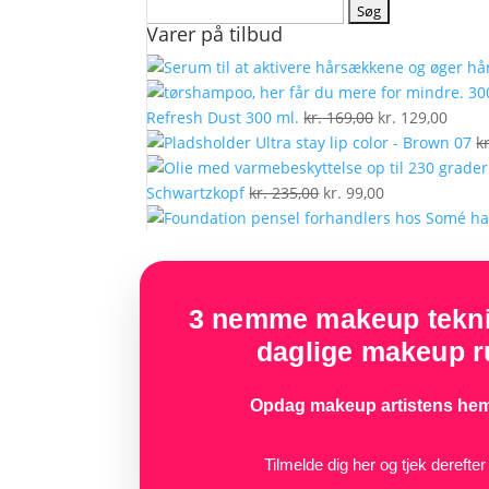
Søg
Varer på tilbud
efter:
Den
Den
Refresh Dust 300 ml.
kr.
169,00
kr.
129,00
oprindelige
aktue
Ultra stay lip color - Brown 07
kr
pris
pris
Den
var:
Den
er:
Schwartzkopf
kr.
235,00
kr.
99,00
oprindelige
kr. 169,00.
aktuelle
kr. 12
pris
pris
var:
er:
kr. 235,00.
kr. 99,00.
3 nemme makeup teknik
daglige makeup ru
Opdag makeup artistens hem
Tilmelde dig her og tjek derefte