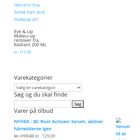
Eye & Lip
Makeu-up
remover fra
Radiant 200 ML
kr.
115,00
Varekategorier
Søg og du skal finde
Søg
Varer på tilbud
efter:
NYHED - BC Root Activaor Serum, aktiver
hårrødderne igen
Den
Den
kr.
199,00
kr.
129,00