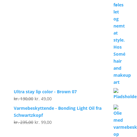
Ultra stay lip color - Brown 07
Den
Den
kr.
130,00
kr.
49,00
oprindelige
aktuelle
Varmebeskyttende - Bonding Light Oil fra
pris
pris
Schwartzkopf
var:
er:
Den
Den
kr.
235,00
kr.
99,00
kr. 130,00.
kr. 49,00.
oprindelige
aktuelle
pris
pris