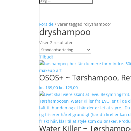
Forside
/ Varer tagged “dryshampoo”
dryshampoo
Viser 2 resultater
Tilbud!
OSOS+ ~ Tørshampoo, Ref
Den
Den
kr.
169,00
kr.
129,00
oprindelige
aktuelle
pris
pris
var:
er:
kr. 169,00.
kr. 129,00.
Water Killer ~ Tørshamp