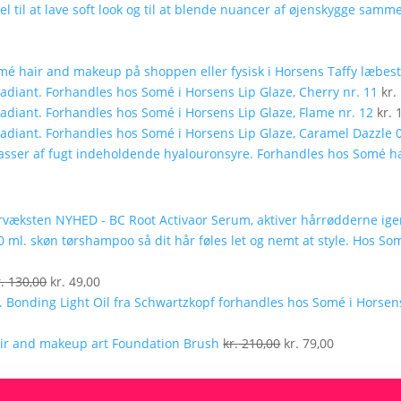
Taffy læbest
Lip Glaze, Cherry nr. 11
kr.
Lip Glaze, Flame nr. 12
kr.
1
Lip Glaze, Caramel Dazzle 
NYHED - BC Root Activaor Serum, aktiver hårrødderne ig
lle
Den
Den
.
130,00
kr.
49,00
oprindelige
aktuelle
pris
pris
9,00.
var:
er:
Den
Den
Foundation Brush
kr.
210,00
kr.
79,00
kr. 130,00.
kr. 49,00.
oprindelige
aktuelle
pris
pris