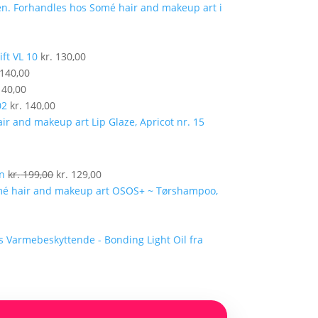
ift VL 10
kr.
130,00
140,00
40,00
02
kr.
140,00
Lip Glaze, Apricot nr. 15
Den
Den
en
kr.
199,00
kr.
129,00
oprindelige
aktuelle
OSOS+ ~ Tørshampoo,
pris
pris
var:
er:
kr. 199,00.
kr. 129,00.
Varmebeskyttende - Bonding Light Oil fra