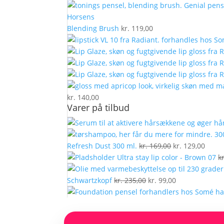
Blending Brush
kr.
119,00
kr.
140,00
Varer på tilbud
Den
Den
Refresh Dust 300 ml.
kr.
169,00
kr.
129,00
oprindelige
aktue
Ultra stay lip color - Brown 07
kr
pris
pris
Den
var:
Den
er:
Schwartzkopf
kr.
235,00
kr.
99,00
oprindelige
kr. 169,00.
aktuelle
kr. 12
pris
pris
var:
er: