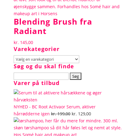
Blending Brush fra
Radiant
kr.
145,00
Varekategorier
Søg og du skal finde
Søg
Varer på tilbud
efter:
NYHED - BC Root Activaor Serum, aktiver
Den
Den
hårrødderne igen
kr.
199,00
kr.
129,00
oprindelige
aktuelle
pris
pris
var:
er: