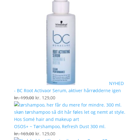
NYHED
- BC Root Activaor Serum, aktiver hårrødderne igen
Den
Den
kr.
199,00
kr.
129,00
oprindelige
aktuelle
pris
pris
var:
er:
kr. 199,00.
kr. 129,00.
OSOS+ ~ Tørshampoo, Refresh Dust 300 ml.
Den
Den
kr.
169,00
kr.
129,00