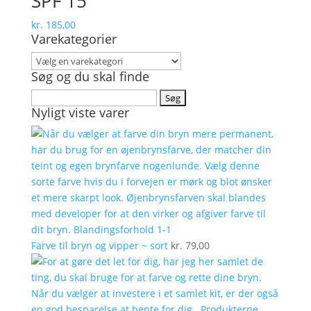
SPF 15
kr.
185,00
Varekategorier
Søg og du skal finde
Søg
Nyligt viste varer
efter:
Farve til bryn og vipper ~ sort
kr.
79,00